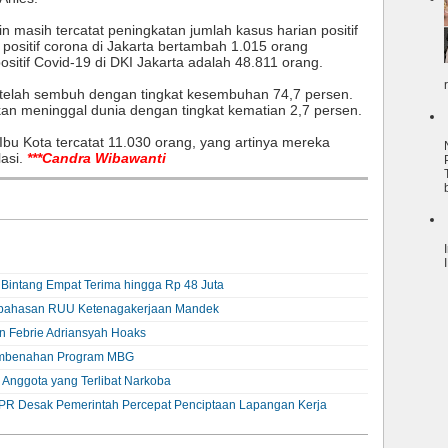
in masih tercatat peningkatan jumlah kasus harian positif
 positif corona di Jakarta bertambah 1.015 orang
ositif Covid-19 di DKI Jakarta adalah 48.811 orang.
telah sembuh dengan tingkat kesembuhan 74,7 persen.
kan meninggal dunia dengan tingkat kematian 2,7 persen.
 Ibu Kota tercatat 11.030 orang, yang artinya mereka
lasi.
***Candra Wibawanti
t Bintang Empat Terima hingga Rp 48 Juta
embahasan RUU Ketenagakerjaan Mandek
an Febrie Adriansyah Hoaks
embenahan Program MBG
i Anggota yang Terlibat Narkoba
R Desak Pemerintah Percepat Penciptaan Lapangan Kerja