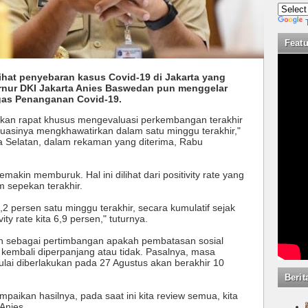
Feat
ihat penyebaran kasus Covid-19 di Jakarta yang
nur DKI Jakarta Anies Baswedan pun menggelar
gas Penanganan Covid-19.
akan rapat khusus mengevaluasi perkembangan terakhir
ituasinya mengkhawatirkan dalam satu minggu terakhir,"
ta Selatan, dalam rekaman yang diterima, Rabu
makin memburuk. Hal ini dilihat dari positivity rate yang
 sepekan terakhir.
13,2 persen satu minggu terakhir, secara kumulatif sejak
y rate kita 6,9 persen," tuturnya.
kan sebagai pertimbangan apakah pembatasan sosial
 kembali diperpanjang atau tidak. Pasalnya, masa
lai diberlakukan pada 27 Agustus akan berakhir 10
Berit
mpaikan hasilnya, pada saat ini kita review semua, kita
Anies.