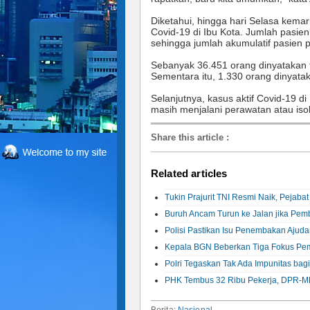
Diketahui, hingga hari Selasa kemar
Covid-19 di Ibu Kota. Jumlah pasien
sehingga jumlah akumulatif pasien p
Sebanyak 36.451 orang dinyatakan 
Sementara itu, 1.330 orang dinyata
Selanjutnya, kasus aktif Covid-19 di
masih menjalani perawatan atau iso
Share this article
:
Related articles
Tukin Prajurit TNI Resmi Naik, Pejaba
Buruh Ancam Turun ke Jalan jika P
Polisi Pastikan Isu Penembakan Ajud
Kepala BGN Beberkan Tiga Fokus P
Polri Tegaskan Tak Ada Impunitas bag
PHK Tembus 32 Ribu Pekerja, DPR-MP
Berita:
Nasional