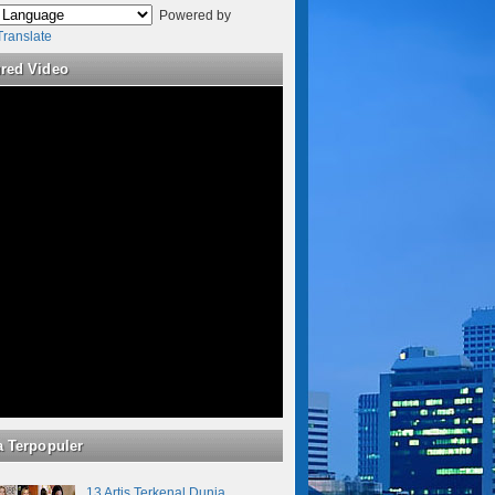
Powered by
Translate
ured Video
a Terpopuler
13 Artis Terkenal Dunia