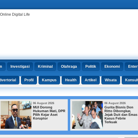
m
Investigasi
Kriminal
Olahraga
Politik
Ekonomi
Enter
vertorial
Profil
Kampus
Health
Artikel
Wisata
Konsul
06 August 2026
06 August 2026
Gurita Bisnis Don
Beijing Kerahkan 7
Ritto Dibongkar,
Robot untuk
Jejak Duit dan Emas
Mengelola Taman
Kasus Febrie
Kota
Terkuak