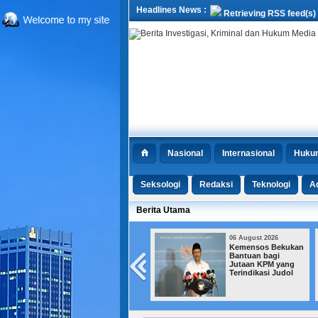
Headlines News :
Retrieving RSS feed(s)
Nasional
Internasional
Huku
Seksologi
Redaksi
Teknologi
Ad
Berita Utama
06 August 2026
06 August 2026
Kemensos Bekukan
MUI Dorong
Bantuan bagi
Hukuman Mati, DPR
Jutaan KPM yang
Pilih Kejar Aset
Terindikasi Judol
Koruptor