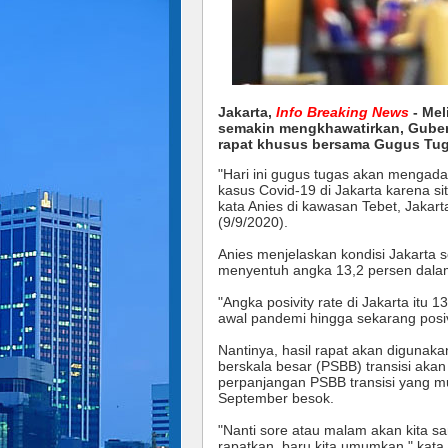
Jakarta,
Info Breaking News
- Mel
semakin mengkhawatirkan, Guber
rapat khusus bersama Gugus Tu
"Hari ini gugus tugas akan mengad
kasus Covid-19 di Jakarta karena s
kata Anies di kawasan Tebet, Jakar
(9/9/2020).
Anies menjelaskan kondisi Jakarta se
menyentuh angka 13,2 persen dalam
"Angka posivity rate di Jakarta itu 
awal pandemi hingga sekarang posivit
Nantinya, hasil rapat akan diguna
berskala besar (PSBB) transisi akan
perpanjangan PSBB transisi yang mu
September besok.
"Nanti sore atau malam akan kita sa
rapatkan, baru kita umumkan," kata 