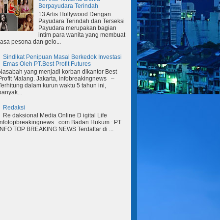
Berpayudara Terindah
13 Artis Hollywood Dengan
Payudara Terindah dan Terseksi
Payudara merupakan bagian
intim para wanita yang membuat
rasa pesona dan gelo...
Sindikat Penipuan Masal Berkedok Investasi
Emas Oleh PT.Best Profit Futures
Nasabah yang menjadi korban dikantor Best
Profit Malang. Jakarta, infobreakingnews –
Terhitung dalam kurun waktu 5 tahun ini,
banyak...
Redaksi
Re daksional Media Online D igital Life
Infotopbreakingnews . com Badan Hukum : PT.
INFO TOP BREAKING NEWS Terdaftar di ...