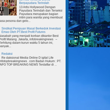
Berpayudara Terindah
13 Artis Hollywood Dengan
Payudara Terindah dan Terseksi
Payudara merupakan bagian
intim para wanita yang membuat
rasa pesona dan gelo...
Sindikat Penipuan Masal Berkedok Investasi
Emas Oleh PT.Best Profit Futures
Nasabah yang menjadi korban dikantor Best
Profit Malang. Jakarta, infobreakingnews –
Terhitung dalam kurun waktu 5 tahun ini,
banyak...
Redaksi
Re daksional Media Online D igital Life
Infotopbreakingnews . com Badan Hukum : PT.
INFO TOP BREAKING NEWS Terdaftar di ...