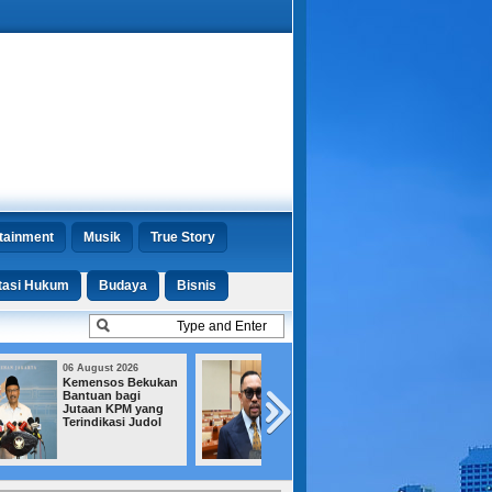
tainment
Musik
True Story
tasi Hukum
Budaya
Bisnis
06 August 2026
06 August 2026
MUI Dorong
Gurita Bisnis Do
Hukuman Mati, DPR
Ritto Dibongkar,
Pilih Kejar Aset
Jejak Duit dan E
Koruptor
Kasus Febrie
Terkuak