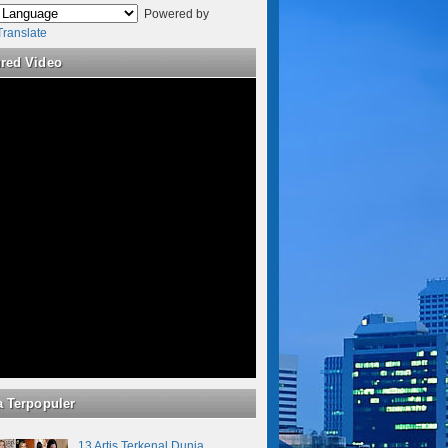
Powered by
Translate
ured Video
a Terpopuler
13 Artis Terkenal Dunia