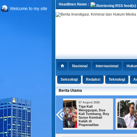
Headlines News :
Retrieving RSS feed(s)
Nasional
Internasional
Huku
Seksologi
Redaksi
Teknologi
Ad
Berita Utama
07 August 2026
07 August 2026
Tiga Kali
Sepuluh Tenaga
Menggugat, Dua
Kesehatan
Kali Tumbang, Roy
Diperiksa Terkait
Suryo Kembali
Dugaan Komentar
Kalah di
Nirempati
Praperadilan