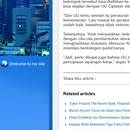
kelompok tersebut bisa dialihkan k
bisa sejalan dengan UU Ciptaker d
"Dari UU tentu setelah itu peratura
kementerian. Lalu masuk ke peratura
sudah baik, bawahnya tidak sinkron
Selanjutnya, Yose menyatakan, kel
dengan cita-cita pembentukan atur
menghadirkan investasi. Menurut 
investasi berkategori padat karya.
“Jadi, perlu diingat juga bahwa UU in
penciptaan lapangan kerja,” tegas 
Share this article
:
Related articles
Tukin Prajurit TNI Resmi Naik, Pejaba
Buruh Ancam Turun ke Jalan jika P
Polisi Pastikan Isu Penembakan Ajud
Kepala BGN Beberkan Tiga Fokus P