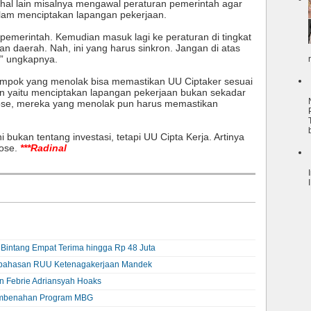
e hal lain misalnya mengawal peraturan pemerintah agar
alam menciptakan lapangan pekerjaan.
n pemerintah. Kemudian masuk lagi ke peraturan di tingkat
n daerah. Nah, ini yang harus sinkron. Jangan di atas
,” ungkapnya.
ompok yang menolak bisa memastikan UU Ciptaker sesuai
an yaitu menciptakan lapangan pekerjaan bukan sekadar
Yose, mereka yang menolak pun harus memastikan
i bukan tentang investasi, tetapi UU Cipta Kerja. Artinya
Yose.
***Radinal
t Bintang Empat Terima hingga Rp 48 Juta
embahasan RUU Ketenagakerjaan Mandek
an Febrie Adriansyah Hoaks
embenahan Program MBG