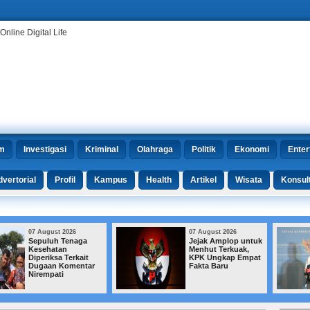
m
Investigasi
Kriminal
Olahraga
Politik
Ekonomi
Enter
vertorial
Profil
Kampus
Health
Artikel
Wisata
Konsul
07 August 2026
06 August 2026
Jejak Amplop untuk
Kemensos Bekukan
Menhut Terkuak,
Bantuan bagi
KPK Ungkap Empat
Jutaan KPM yang
Fakta Baru
Terindikasi Judol