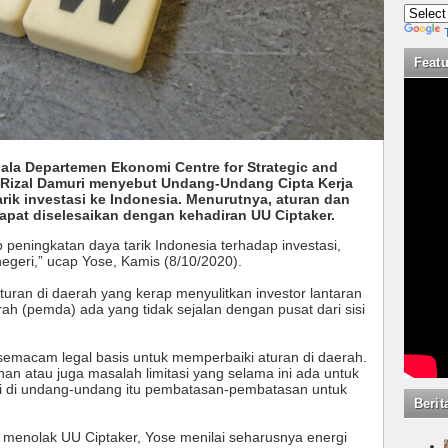
Feat
ala Departemen Ekonomi Centre for Strategic and
se Rizal Damuri menyebut Undang-Undang Cipta Kerja
rik investasi ke Indonesia. Menurutnya, aturan dan
apat diselesaikan dengan kehadiran UU Ciptaker.
p peningkatan daya tarik Indonesia terhadap investasi,
 negeri,” ucap Yose, Kamis (8/10/2020).
uran di daerah yang kerap menyulitkan investor lantaran
ah (pemda) ada yang tidak sejalan dengan pusat dari sisi
 semacam legal basis untuk memperbaiki aturan di daerah.
nan atau juga masalah limitasi yang selama ini ada untuk
li di undang-undang itu pembatasan-pembatasan untuk
Berit
enolak UU Ciptaker, Yose menilai seharusnya energi