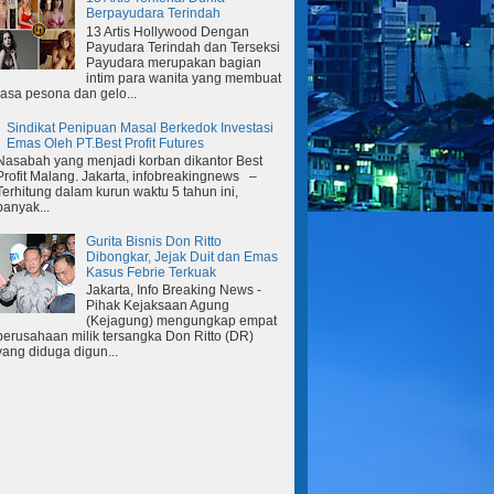
Berpayudara Terindah
13 Artis Hollywood Dengan
Payudara Terindah dan Terseksi
Payudara merupakan bagian
intim para wanita yang membuat
rasa pesona dan gelo...
Sindikat Penipuan Masal Berkedok Investasi
Emas Oleh PT.Best Profit Futures
Nasabah yang menjadi korban dikantor Best
Profit Malang. Jakarta, infobreakingnews –
Terhitung dalam kurun waktu 5 tahun ini,
banyak...
Gurita Bisnis Don Ritto
Dibongkar, Jejak Duit dan Emas
Kasus Febrie Terkuak
Jakarta, Info Breaking News -
Pihak Kejaksaan Agung
(Kejagung) mengungkap empat
perusahaan milik tersangka Don Ritto (DR)
yang diduga digun...