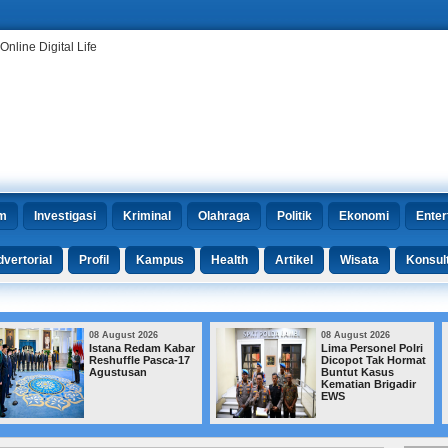
m
Investigasi
Kriminal
Olahraga
Politik
Ekonomi
Enter
vertorial
Profil
Kampus
Health
Artikel
Wisata
Konsul
08 August 2026
08 August 2026
Lima Personel Polri
Febrie Bantah Emas
Dicopot Tak Hormat
74 Kg, Kuasa
Buntut Kasus
Hukum Siapkan
Kematian Brigadir
Jurus di
EWS
Praperadilan