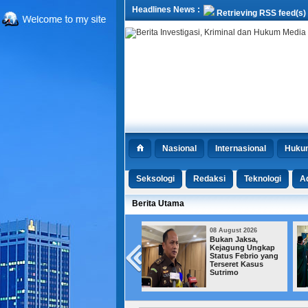
Headlines News :
Retrieving RSS feed(s)
Nasional
Internasional
Huku
Seksologi
Redaksi
Teknologi
Ad
Berita Utama
08 August 2026
08 August 2026
Bukan Jaksa,
Istana Redam Kabar
Kejagung Ungkap
Reshuffle Pasca-17
Status Febrio yang
Agustusan
Terseret Kasus
Sutrimo