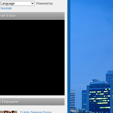
Powered by
Translate
ured Video
a Terpopuler
13 Artis Terkenal Dunia