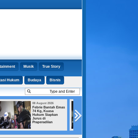
tainment
Musik
True Story
tasi Hukum
Budaya
Bisnis
08 August 2026
07 August 2026
14 Calon Hakim
Tiga Warganya
Lolos dari Saringan
Ditangkap di Soet
KY, Kini Menanti
Polisi Malaysia A
Persetujuan DPR
Negaranya Jadi
Jalur Transit
Narkoba