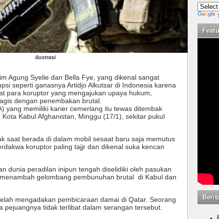
Feat
ilustrasi
m Agung Syelie dan Bella Fye, yang dikenal sangat
si seperti ganasnya Artidjo Alkutsar di Indonesia karena
at para koruptor yang mengajukan upaya hukum,
agis dengan penembakan brutal.
ang memiliki karier cemerlang itu tewas ditembak
 Kota Kabul Afghanistan, Minggu (17/1), sekitar pukul
 saat berada di dalam mobil sesaat baru saja memutus 
rdakwa koruptor paling tajjr dan dikenal suka kencan 
dunia peradilan inipun tengah diselidiki oleh pasukan 
 menambah gelombang pembunuhan brutal  di Kabul dan 
Berit
 telah mengadakan pembicaraan damai di Qatar. Seorang 
a pejuangnya tidak terlibat dalam serangan tersebut. 