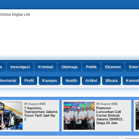
m
Investigasi
Kriminal
Olahraga
Politik
Ekonomi
Enter
vertorial
Profil
Kampus
Health
Artikel
Wisata
Konsul
09 August 2026
09 August 2026
Pramono
Jejak Korupsi
Luncurkan Call
Bengkulu
Center Dishub
Ditelusuri, KPK
Jakarta 1500813,
Amankan Dokumen
Siaga 24 Jam
hingga Barang
Elektronik dari 3
Lokasi