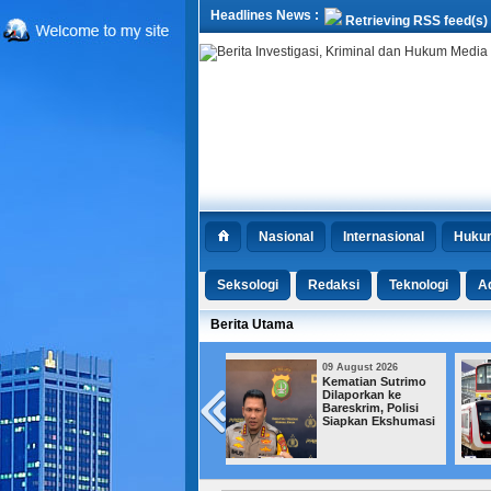
Headlines News :
Retrieving RSS feed(s)
Nasional
Internasional
Huku
Seksologi
Redaksi
Teknologi
Ad
Berita Utama
09 August 2026
09 August 2026
Kematian Sutrimo
7 Agustus,
Dilaporkan ke
Transportasi Jakarta
Bareskrim, Polisi
Turun Tarif Jadi Rp
Siapkan Ekshumasi
1