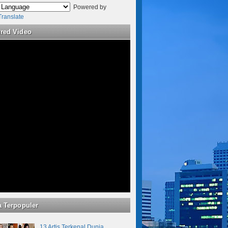
Powered by
Translate
ured Video
a Terpopuler
13 Artis Terkenal Dunia