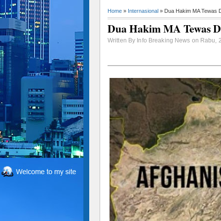
Home
»
Internasional
» Dua Hakim MA Tewas 
Dua Hakim MA Tewas D
Written By Info Breaking News on Rabu, 2