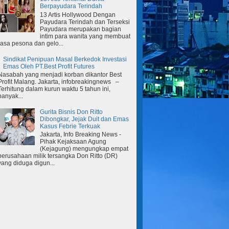
Berpayudara Terindah
13 Artis Hollywood Dengan
Payudara Terindah dan Terseksi
Payudara merupakan bagian
intim para wanita yang membuat
rasa pesona dan gelo...
Sindikat Penipuan Masal Berkedok Investasi
Emas Oleh PT.Best Profit Futures
Nasabah yang menjadi korban dikantor Best
Profit Malang. Jakarta, infobreakingnews –
Terhitung dalam kurun waktu 5 tahun ini,
banyak...
Gurita Bisnis Don Ritto
Dibongkar, Jejak Duit dan Emas
Kasus Febrie Terkuak
Jakarta, Info Breaking News -
Pihak Kejaksaan Agung
(Kejagung) mengungkap empat
perusahaan milik tersangka Don Ritto (DR)
yang diduga digun...