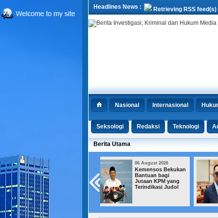
Headlines News :
Retrieving RSS feed(s)
Nasional
Internasional
Huku
Seksologi
Redaksi
Teknologi
Ad
Berita Utama
06 August 2026
06 August 2026
Kemensos Bekukan
MUI Dorong
Bantuan bagi
Hukuman Mati, DPR
Jutaan KPM yang
Pilih Kejar Aset
Terindikasi Judol
Koruptor