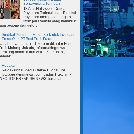
Berpayudara Terindah
13 Artis Hollywood Dengan
Payudara Terindah dan Terseksi
Payudara merupakan bagian
intim para wanita yang membuat
rasa pesona dan gelo...
Sindikat Penipuan Masal Berkedok Investasi
Emas Oleh PT.Best Profit Futures
Nasabah yang menjadi korban dikantor Best
Profit Malang. Jakarta, infobreakingnews –
Terhitung dalam kurun waktu 5 tahun ini,
banyak...
Redaksi
Re daksional Media Online D igital Life
Infotopbreakingnews . com Badan Hukum : PT.
INFO TOP BREAKING NEWS Terdaftar di ...