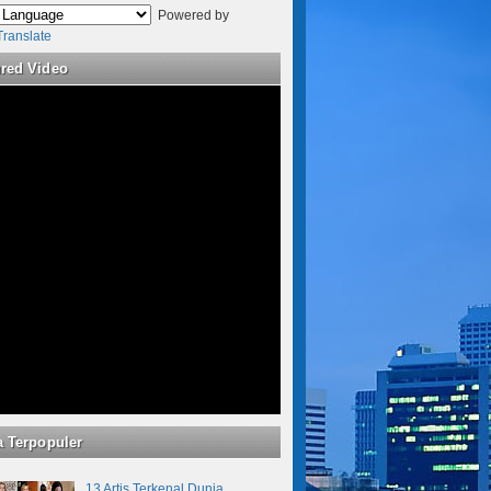
Powered by
Translate
ured Video
a Terpopuler
13 Artis Terkenal Dunia