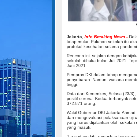
Jakarta
,
Info Breaking News -
Dal
tatap muka
Puluhan sekolah itu aka
protokol kesehatan selama pandemi
Rencana ini sejalan dengan kebij
sekolah dibuka bulan Juli 2021. Tepa
Juni 2021.
Pemprov DKI dalam tahap mengamati 
penyebaran. Namun, wacana membuka
tinggi.
Data dari Kemenkes, Selasa (23/3)
positif corona. Kedua terbanyak sete
372.871 orang.
Wakil Gubernur DKI Jakarta
Ahmad R
dan mengevaluasi pelaksanaan uji c
yang harus dijalankan oleh sekolah d
yang masuk.
"Itu sedang kita rumuskan bersama da