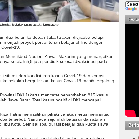
Feat
ujicoba belajar tatap muka langsung
am dua bulan ke depan Ja
karta
akan diujicoba belajar
n menjadi proyek percontohan belajar offline dengan
 Covid-19.
akan Mendikbud Nadiem Anwar Makarim yang menargetkan
tnya setelah 5,5 juta pendidik selesai divaksinasi pada
situasi dan kondisi tren kasus Covid-19 dan zonasi
 sekolah bergulir saat kasus Covid-19 masih tergolong
, Provinsi DKI Jakarta mencatat penambahan 815 kasus
lah Jawa Barat. Total kasus positif di DKI mencapai
iza Patria
memastikan pihaknya akan terus memantau
oba tersebut. Nanti ada sejumlah batasan dan aturan
i Ibu Kota. Semisal soal durasi belajar dan kuota siswa
Berit
n sedang kita pelajari lebih dalam lagi agar piloting