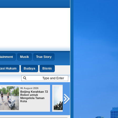
tainment
Musik
True Story
tasi Hukum
Budaya
Bisnis
06 August 2026
03 August 2026
Tukin Prajurit TNI
Buruh Ancam Tu
Resmi Naik, Pejabat
ke Jalan jika
Bintang Empat
Pembahasan RU
Terima hingga Rp
Ketenagakerjaan
48 Juta
Mandek