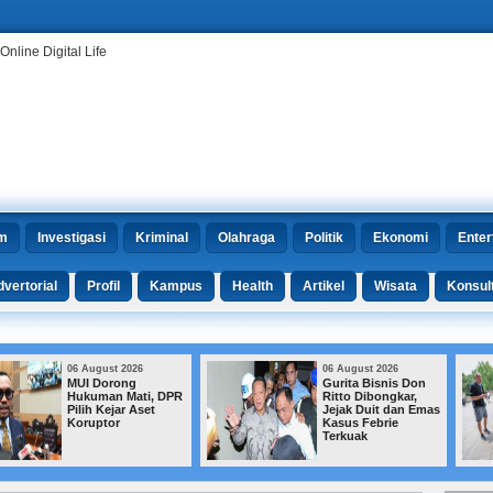
m
Investigasi
Kriminal
Olahraga
Politik
Ekonomi
Enter
vertorial
Profil
Kampus
Health
Artikel
Wisata
Konsul
06 August 2026
06 August 2026
Gurita Bisnis Don
Beijing Kerahkan 72
Ritto Dibongkar,
Robot untuk
Jejak Duit dan Emas
Mengelola Taman
Kasus Febrie
Kota
Terkuak