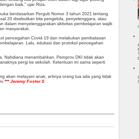
dengan baik," ujar Riza.
p muka berdasarkan Pergub Nomor 3 tahun 2021 tentang
l 20 disebutkan bila pengelola, penyelenggara, atau
n dalam menyelenggarakan aktivitas pembelajaran wajib
an masyarakat.
okol pencegahan Covid-19 dan melakukan pembatasan
s pembelajaran. Lalu, edukasi dan protokol pencegahan
rta, Nahdiana menambahkan, Pemprov DKI tidak akan
naknya pergi ke sekolah. Ketentuan ini sama seperti
g akan melayani anak, artinya orang tua ada yang tidak
ni.
*** Jeremy Foster S