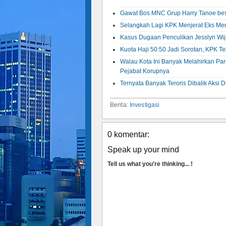
Gawat Bos MNC Grup Harry Tanoe bes
Selangkah Lagi KPK Menjerat Eks Men
Kasus Dugaan Penculikan Jesslyn Wijay
Kuota Haji 50:50 Jadi Sorotan, KPK T
Walau Kota Ini Banyak Melahirkan Pa
Pejabat Korupnya
Ternyata Banyak Teroris Dibalik Aksi
Berita:
Investigasi
0 komentar:
Speak up your mind
Tell us what you're thinking... !