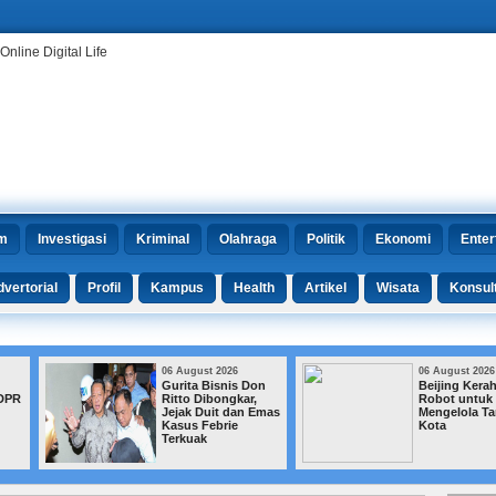
m
Investigasi
Kriminal
Olahraga
Politik
Ekonomi
Enter
vertorial
Profil
Kampus
Health
Artikel
Wisata
Konsul
06 August 2026
06 August 2026
Gurita Bisnis Don
Beijing Kerahkan 72
Ritto Dibongkar,
Robot untuk
Jejak Duit dan Emas
Mengelola Taman
Kasus Febrie
Kota
Terkuak