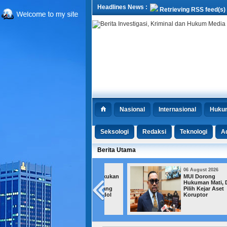
Headlines News :
Retrieving RSS feed(s)
Nasional
Internasional
Huku
Seksologi
Redaksi
Teknologi
Ad
Berita Utama
06 August 2026
06 August 2026
Kemensos Bekukan
MUI Dorong
Bantuan bagi
Hukuman Mati, DPR
Jutaan KPM yang
Pilih Kejar Aset
Terindikasi Judol
Koruptor