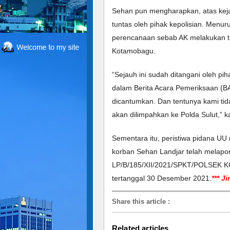
Sehan pun mengharapkan, atas kejad
tuntas oleh pihak kepolisian. Menuru
perencanaan sebab AK melakukan ti
Kotamobagu.
“Sejauh ini sudah ditangani oleh pih
dalam Berita Acara Pemeriksaan (BAP
dicantumkan. Dan tentunya kami tida
akan dilimpahkan ke Polda Sulut,” k
Sementara itu, peristiwa pidana UU
korban Sehan Landjar telah melapor
LP/B/185/XII/2021/SPKT/POLSE
tertanggal 30 Desember 2021.
*** J
Share this article
:
Related articles