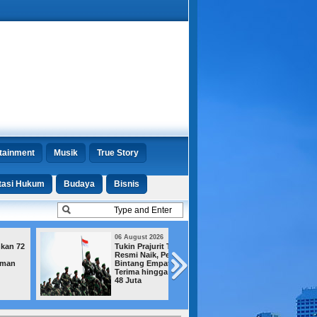
tainment
Musik
True Story
tasi Hukum
Budaya
Bisnis
06 August 2026
03 August 2026
Tukin Prajurit TNI
Buruh Ancam Tu
Resmi Naik, Pejabat
ke Jalan jika
Bintang Empat
Pembahasan RU
Terima hingga Rp
Ketenagakerjaan
48 Juta
Mandek