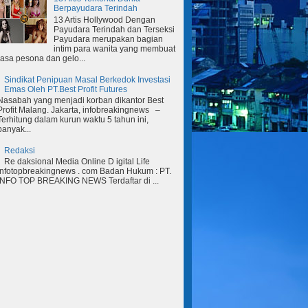
Berpayudara Terindah
13 Artis Hollywood Dengan
Payudara Terindah dan Terseksi
Payudara merupakan bagian
intim para wanita yang membuat
rasa pesona dan gelo...
Sindikat Penipuan Masal Berkedok Investasi
Emas Oleh PT.Best Profit Futures
Nasabah yang menjadi korban dikantor Best
Profit Malang. Jakarta, infobreakingnews –
Terhitung dalam kurun waktu 5 tahun ini,
banyak...
Redaksi
Re daksional Media Online D igital Life
Infotopbreakingnews . com Badan Hukum : PT.
INFO TOP BREAKING NEWS Terdaftar di ...