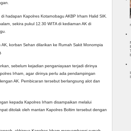
ngan.
i di hadapan Kapolres Kotamobagu AKBP Irham Halid SIK. 
lam, sekira pukul 12.30 WITA di kediaman AK di 
gu.
n AK, korban Sehan dilarikan ke Rumah Sakit Monompia 
g.
an, sebelum kejadian penganiayaan terjadi dirinya 
lres Irham, agar dirinya perlu ada pendampingan 
engan AK. Pembicaran tersebut berlangsung alot dan 
gan kepada Kapolres Irham disampaikan melalui 
pat ditolak oleh mantan Kapolres Boltim tersebut dengan 
tengah, akhirnya Kapolres Irham menyambangi rumah 