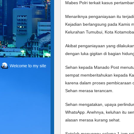
Mabes Polri terkait kasus pertamba
Menariknya penganiayaan itu terjad
Kejadian berlangsung pada Kamis ma
Kelurahan Tumubui, Kota Kotamoba
Akibat penganiayaan yang dilakuka
dengan luka gigitan di bagian hidun
Sehan kepada Manado Post menuturk
sempat memberitahukan kepada Kapo
karena dalam proses pembicaraan d
Sehan merasa terancam.
Sehan mengatakan, upaya perlindun
WhatsApp. Anehnya, keluhan itu sem
alasan merasa kurang sehat.
Setelah menunggu selama 1 jam se