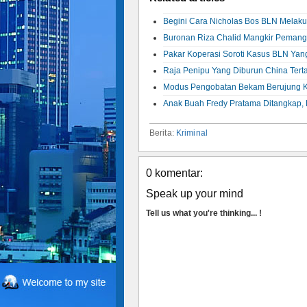
Begini Cara Nicholas Bos BLN Melak
Buronan Riza Chalid Mangkir Pemangg
Pakar Koperasi Soroti Kasus BLN Y
Raja Penipu Yang Diburun China Terta
Modus Pengobatan Bekam Berujung Ka
Anak Buah Fredy Pratama Ditangkap, D
Berita:
Kriminal
0 komentar:
Speak up your mind
Tell us what you're thinking... !