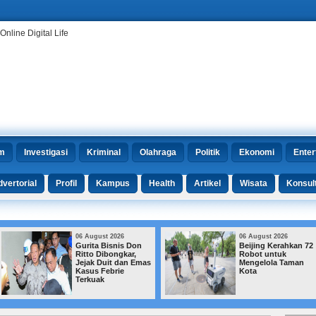
m
Investigasi
Kriminal
Olahraga
Politik
Ekonomi
Enter
vertorial
Profil
Kampus
Health
Artikel
Wisata
Konsul
06 August 2026
06 August 2026
Gurita Bisnis Don
Beijing Kerahkan 72
Ritto Dibongkar,
Robot untuk
Jejak Duit dan Emas
Mengelola Taman
Kasus Febrie
Kota
Terkuak