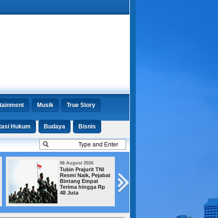
tainment
Musik
True Story
tasi Hukum
Budaya
Bisnis
06 August 2026
03 August 2026
Tukin Prajurit TNI
Buruh Ancam Tu
Resmi Naik, Pejabat
ke Jalan jika
Bintang Empat
Pembahasan RU
Terima hingga Rp
Ketenagakerjaan
48 Juta
Mandek