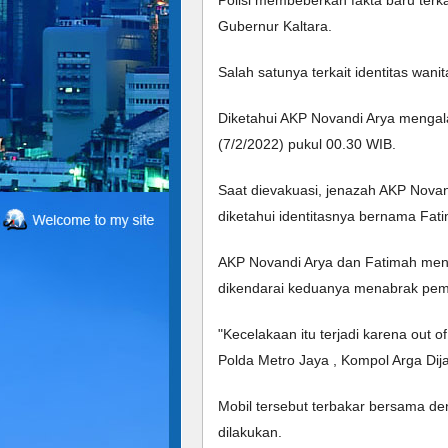
Polisi membeberkan fakta baru terk
Gubernur Kaltara. 
Salah satunya terkait identitas wan
Diketahui AKP Novandi Arya mengalam
(7/2/2022) pukul 00.30 WIB. 
Saat dievakuasi, jenazah AKP Nova
diketahui identitasnya bernama Fati
AKP Novandi Arya dan Fatimah meni
dikendarai keduanya menabrak pemba
"Kecelakaan itu terjadi karena out of
Polda Metro Jaya , Kompol Arga Dija
Mobil tersebut terbakar bersama den
dilakukan. 