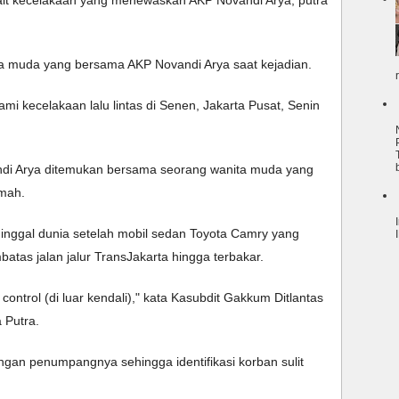
ait kecelakaan yang menewaskan AKP Novandi Arya, putra 
ita muda yang bersama AKP Novandi Arya saat kejadian. 
i kecelakaan lalu lintas di Senen, Jakarta Pusat, Senin 
ndi Arya ditemukan bersama seorang wanita muda yang 
mah. 
nggal dunia setelah mobil sedan Toyota Camry yang 
tas jalan jalur TransJakarta hingga terbakar. 
 control (di luar kendali)," kata Kasubdit Gakkum Ditlantas 
 Putra. 
gan penumpangnya sehingga identifikasi korban sulit 