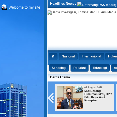
Headlines News :
Retrieving RSS feed(s)
Nasional
Internasional
Huku
Seksologi
Redaksi
Teknologi
Ad
Berita Utama
06 August 2026
06 August 2026
Kemensos Bekukan
MUI Dorong
Bantuan bagi
Hukuman Mati, DPR
Jutaan KPM yang
Pilih Kejar Aset
Terindikasi Judol
Koruptor