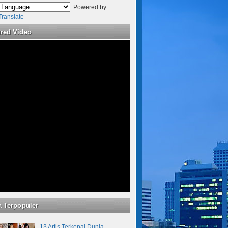
Powered by
Translate
ured Video
a Terpopuler
13 Artis Terkenal Dunia