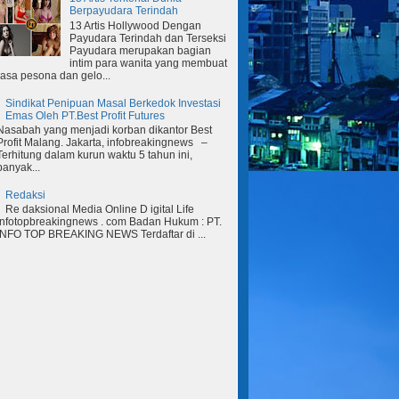
Berpayudara Terindah
13 Artis Hollywood Dengan
Payudara Terindah dan Terseksi
Payudara merupakan bagian
intim para wanita yang membuat
rasa pesona dan gelo...
Sindikat Penipuan Masal Berkedok Investasi
Emas Oleh PT.Best Profit Futures
Nasabah yang menjadi korban dikantor Best
Profit Malang. Jakarta, infobreakingnews –
Terhitung dalam kurun waktu 5 tahun ini,
banyak...
Redaksi
Re daksional Media Online D igital Life
Infotopbreakingnews . com Badan Hukum : PT.
INFO TOP BREAKING NEWS Terdaftar di ...