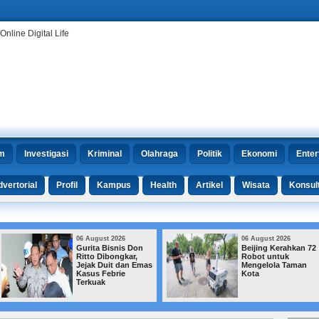
m
Investigasi
Kriminal
Olahraga
Politik
Ekonomi
Enter
vertorial
Profil
Kampus
Health
Artikel
Wisata
Konsul
06 August 2026
06 August 2026
Gurita Bisnis Don
Beijing Kerahkan 72
Ritto Dibongkar,
Robot untuk
Jejak Duit dan Emas
Mengelola Taman
Kasus Febrie
Kota
Terkuak