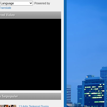
Powered by
Translate
ured Video
a Terpopuler
13 Artis Terkenal Dunia