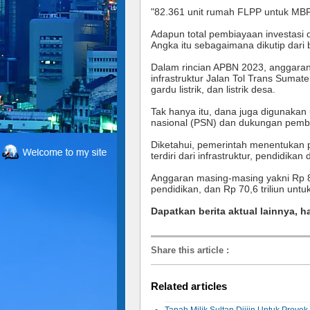
"82.361 unit rumah FLPP untuk MBR d
Adapun total pembiayaan investasi di 
Angka itu sebagaimana dikutip dar
Dalam rincian APBN 2023, anggaran
infrastruktur Jalan Tol Trans Sumat
gardu listrik, dan listrik desa.
Tak hanya itu, dana juga digunakan 
nasional (PSN) dan dukungan pem
Diketahui, pemerintah menentukan pe
terdiri dari infrastruktur, pendidikan
Anggaran masing-masing yakni Rp 85,3
pendidikan, dan Rp 70,6 triliun untuk
Dapatkan berita aktual lainnya, h
Share this article
:
Related articles
Tanah Milik Sultan Diijin Untuk Proye