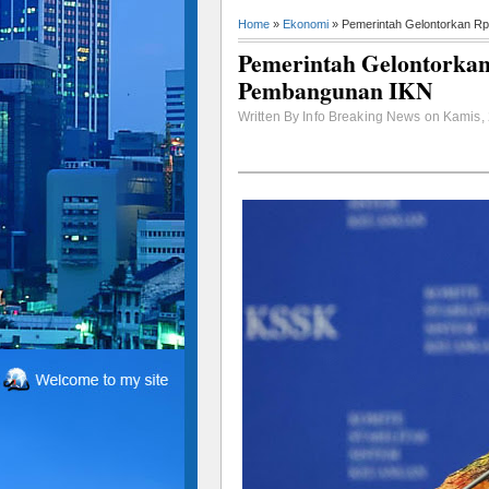
Home
»
Ekonomi
» Pemerintah Gelontorkan Rp 
Pemerintah Gelontorkan 
Pembangunan IKN
Written By Info Breaking News on Kamis, 