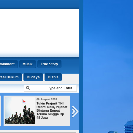
tainment
Musik
True Story
tasi Hukum
Budaya
Bisnis
06 August 2026
03 August 2026
Tukin Prajurit TNI
Buruh Ancam Tu
Resmi Naik, Pejabat
ke Jalan jika
Bintang Empat
Pembahasan RU
Terima hingga Rp
Ketenagakerjaan
48 Juta
Mandek