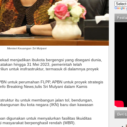
Feat
Menteri Keuangan Sri Mulyani
tekad menjadikan ibukota bergengsi yang disegani dunia,
atakan hingga 31 Mei 2023, pemerintah telah
iun untuk insfrastruktur, termasuk di dalamnya proyek
n, APBN untuk perumahan FLPP, APBN untuk proyek strategis
Info Breaking News,tulis Sri Mulyani dalam Kamis
astruktur itu untuk membangun jalan tol, bendungan,
, pembangunan ibu kota negara (IKN) baru dan kawasan
Berit
n digunakan untuk menyalurkan fasilitas likuiditas
 masyarakat berpenghasil rendah (MBR).