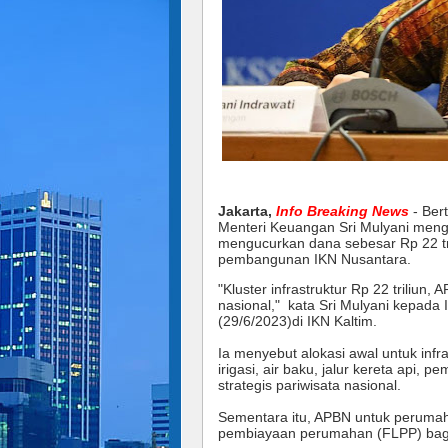
Jakarta,
Info Breaking News
- Ber
Menteri Keuangan Sri Mulyani meng
mengucurkan dana sebesar Rp 22 tril
pembangunan IKN Nusantara.
"Kluster infrastruktur Rp 22 triliu
nasional," kata Sri Mulyani kepada 
(29/6/2023)di IKN Kaltim.
Ia menyebut alokasi awal untuk infr
irigasi, air baku, jalur kereta api
strategis pariwisata nasional.
Sementara itu, APBN untuk perumaha
pembiayaan perumahan (FLPP) bagi