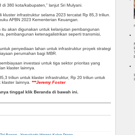
i 380 kota/kabupaten,” lanjut Sri Mulyani.
kluster infrastruktur selama 2023 tercatat Rp 85,3 triliun.
i buku APBN 2023 Kementerian Keuangan.
 itu akan digunakan untuk kelanjutan pembangunan
era, pembangunan ketenagalistrikan seperti transmisi,
untuk penyediaan lahan untuk infrastruktur proyek strategi
biayaan perumahan bagi MBR.
mbiayaan investasi untuk tiga sektor prioritas yang
 dan klaster lainnya.
 triliun untuk klaster infrastruktur, Rp 20 triliun untuk
 klaster lainnya.
***Jeremy Foster
anya tinggal klik Beranda di bawah ini.
k Tol Bawen - Yogyakarta Hingga Kulon Progo