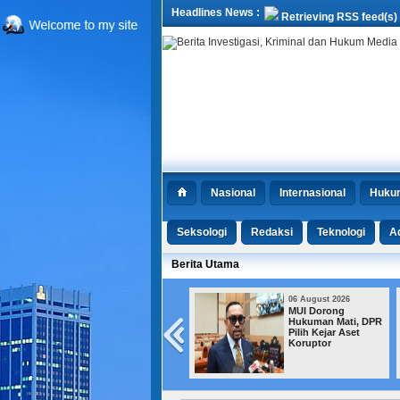
Headlines News :
Retrieving RSS feed(s)
Nasional
Internasional
Huku
Seksologi
Redaksi
Teknologi
Ad
Berita Utama
06 August 2026
06 August 2026
Kemensos Bekukan
MUI Dorong
Bantuan bagi
Hukuman Mati, DPR
Jutaan KPM yang
Pilih Kejar Aset
Terindikasi Judol
Koruptor