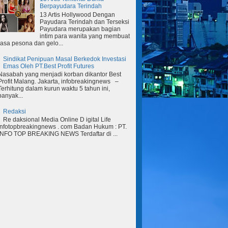
Berpayudara Terindah
13 Artis Hollywood Dengan
Payudara Terindah dan Terseksi
Payudara merupakan bagian
intim para wanita yang membuat
rasa pesona dan gelo...
Sindikat Penipuan Masal Berkedok Investasi
Emas Oleh PT.Best Profit Futures
Nasabah yang menjadi korban dikantor Best
Profit Malang. Jakarta, infobreakingnews –
Terhitung dalam kurun waktu 5 tahun ini,
banyak...
Redaksi
Re daksional Media Online D igital Life
Infotopbreakingnews . com Badan Hukum : PT.
INFO TOP BREAKING NEWS Terdaftar di ...