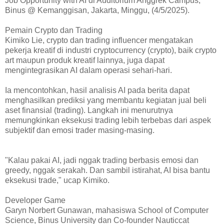
Job Opportunity with AI di Auditorium Anggrek Campus,
Binus @ Kemanggisan, Jakarta, Minggu, (4/5/2025).
Pemain Crypto dan Trading
Kimiko Lie, crypto dan trading influencer mengatakan
pekerja kreatif di industri cryptocurrency (crypto), baik crypto
art maupun produk kreatif lainnya, juga dapat
mengintegrasikan AI dalam operasi sehari-hari.
Ia mencontohkan, hasil analisis AI pada berita dapat
menghasilkan prediksi yang membantu kegiatan jual beli
aset finansial (trading). Langkah ini menurutnya
memungkinkan eksekusi trading lebih terbebas dari aspek
subjektif dan emosi trader masing-masing.
"Kalau pakai AI, jadi nggak trading berbasis emosi dan
greedy, nggak serakah. Dan sambil istirahat, AI bisa bantu
eksekusi trade," ucap Kimiko.
Developer Game
Garyn Norbert Gunawan, mahasiswa School of Computer
Science, Binus University dan Co-founder Nauticcat