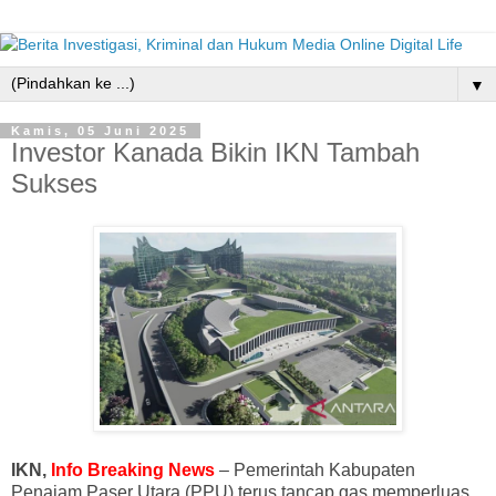
▼
Kamis, 05 Juni 2025
Investor Kanada Bikin IKN Tambah
Sukses
IKN,
Info Breaking News
– Pemerintah Kabupaten
Penajam Paser Utara (PPU) terus tancap gas memperluas