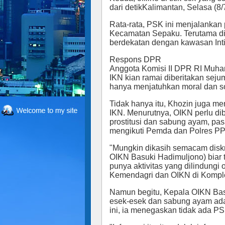
dari detikKalimantan, Selasa (8/
Rata-rata, PSK ini menjalankan p
Kecamatan Sepaku. Terutama d
berdekatan dengan kawasan Inti
Respons DPR
Anggota Komisi II DPR RI Muh
IKN kian ramai diberitakan seju
hanya menjatuhkan moral dan sos
Tidak hanya itu, Khozin juga m
IKN. Menurutnya, OIKN perlu di
prostitusi dan sabung ayam, pa
mengikuti Pemda dan Polres P
"Mungkin dikasih semacam disk
OIKN Basuki Hadimuljono) biar t
punya aktivitas yang dilindungi
Kemendagri dan OIKN di Komplek
Namun begitu, Kepala OIKN Bas
esek-esek dan sabung ayam adal
ini, ia menegaskan tidak ada P