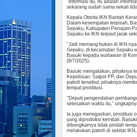
"Informasi itu, itu adalah informa
sekarang sudah sama sekali tid
Kepala Otorita IKN Bantah Kera
Dalam kesempatan terpisah, Ba
Sepaku, Kabupaten Penajam Pas
Sepaku ke IKN terpaut jarak seki
"Jadi memang bukan di IKN-nya, 
Sepaku, di kecamatan Sepaku wa
Basuki kepada wartawan di Kom
(8/7/2025).
Basuki mengatakan, pihaknya t
Kepolisian, Satpol PP, dan De
patroli tersebut, pihaknya memb
tempat prostitusi.
"Deputi pengendalian pembangun
selesaikan waktu itu," ungkapny
Ia juga menegaskan, prostitusi 
yang diproduksi kembali. Basuk
dibongkarnya tidak pindah temp
melakukan patroli di sekitar IKN.