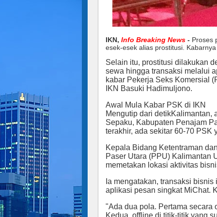
IKN,
Info Breaking News
-
Proses p
esek-esek alias prostitusi. Kabarnya 
Selain itu, prostitusi dilakuka
sewa hingga transaksi melalui a
kabar Pekerja Seks Komersial (P
IKN Basuki Hadimuljono.
Awal Mula Kabar PSK di IKN
Mengutip dari detikKalimantan, 
Sepaku, Kabupaten Penajam Pas
terakhir, ada sekitar 60-70 PSK y
Kepala Bidang Ketentraman da
Paser Utara (PPU) Kalimantan 
memetakan lokasi aktivitas bisni
Ia mengatakan, transaksi bisnis 
aplikasi pesan singkat MiChat. K
"Ada dua pola. Pertama secara 
Kedua, offline di titik-titik yan