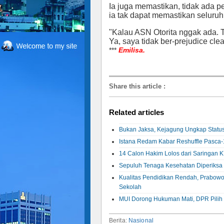
Ia juga memastikan, tidak ada 
ia tak dapat memastikan seluruh 
"Kalau ASN Otorita nggak ada. Ta
Ya, saya tidak ber-prejudice cl
***
Emilisa.
Share this article
:
Related articles
Bukan Jaksa, Kejagung Ungkap Status
Istana Redam Kabar Reshuffle Pasca-
14 Calon Hakim Lolos dari Saringan K
Sepuluh Tenaga Kesehatan Diperiksa 
Kualitas Pendidikan Rendah, Prabowo
Sekolah
MUI Dorong Hukuman Mati, DPR Pilih K
Berita:
Nasional