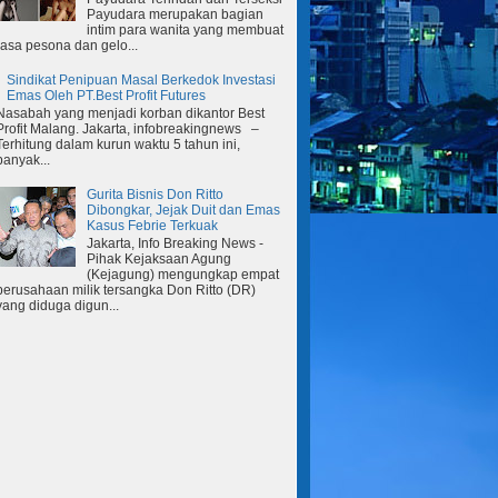
Payudara merupakan bagian
intim para wanita yang membuat
rasa pesona dan gelo...
Sindikat Penipuan Masal Berkedok Investasi
Emas Oleh PT.Best Profit Futures
Nasabah yang menjadi korban dikantor Best
Profit Malang. Jakarta, infobreakingnews –
Terhitung dalam kurun waktu 5 tahun ini,
banyak...
Gurita Bisnis Don Ritto
Dibongkar, Jejak Duit dan Emas
Kasus Febrie Terkuak
Jakarta, Info Breaking News -
Pihak Kejaksaan Agung
(Kejagung) mengungkap empat
perusahaan milik tersangka Don Ritto (DR)
yang diduga digun...