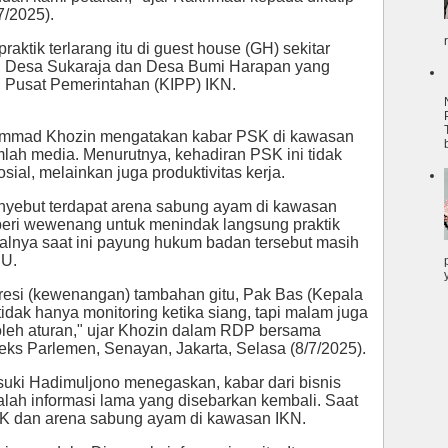
7/2025).
raktik terlarang itu di guest house (GH) sekitar
i Desa Sukaraja dan Desa Bumi Harapan yang
 Pusat Pemerintahan (KIPP) IKN.
ammad Khozin mengatakan kabar PSK di kawasan
mlah media. Menurutnya, kehadiran PSK ini tidak
ial, melainkan juga produktivitas kerja.
enyebut terdapat arena sabung ayam di kawasan
beri wewenang untuk menindak langsung praktik
salnya saat ini payung hukum badan tersebut masih
PU.
resi (kewenangan) tambahan gitu, Pak Bas (Kepala
idak hanya monitoring ketika siang, tapi malam juga
 oleh aturan," ujar Khozin dalam RDP bersama
s Parlemen, Senayan, Jakarta, Selasa (8/7/2025).
uki Hadimuljono menegaskan, kabar dari bisnis
ah informasi lama yang disebarkan kembali. Saat
SK dan arena sabung ayam di kawasan IKN.