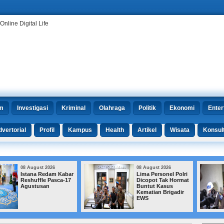
m
Investigasi
Kriminal
Olahraga
Politik
Ekonomi
Enter
vertorial
Profil
Kampus
Health
Artikel
Wisata
Konsul
08 August 2026
08 August 2026
Lima Personel Polri
Febrie Bantah Emas
Dicopot Tak Hormat
74 Kg, Kuasa
Buntut Kasus
Hukum Siapkan
Kematian Brigadir
Jurus di
EWS
Praperadilan