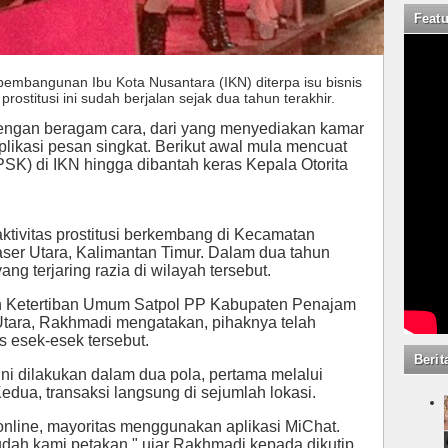
Feat
embangunan Ibu Kota Nusantara (IKN) diterpa isu bisnis
prostitusi ini sudah berjalan sejak dua tahun terakhir.
n dengan beragam cara, dari yang menyediakan kamar
plikasi pesan singkat. Berikut awal mula mencuat
SK) di IKN hingga dibantah keras Kepala Otorita
aktivitas prostitusi berkembang di Kecamatan
er Utara, Kalimantan Timur. Dalam dua tahun
ang terjaring razia di wilayah tersebut.
n Ketertiban Umum Satpol PP Kabupaten Penajam
Utara, Rakhmadi mengatakan, pihaknya telah
s esek-esek tersebut.
Berit
ini dilakukan dalam dua pola, pertama melalui
edua, transaksi langsung di sejumlah lokasi.
online, mayoritas menggunakan aplikasi MiChat.
g sudah kami petakan," ujar Rakhmadi kepada dikutip