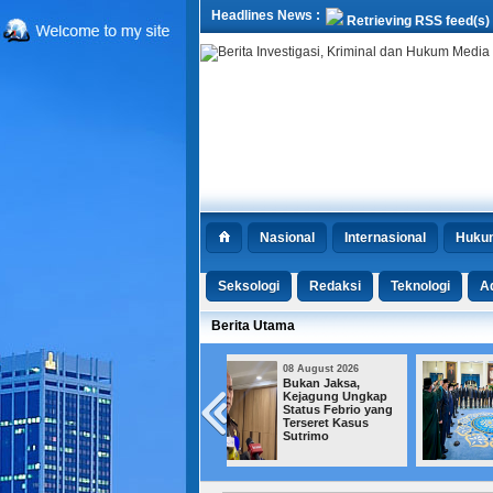
Headlines News :
Retrieving RSS feed(s)
Nasional
Internasional
Huku
Seksologi
Redaksi
Teknologi
Ad
Berita Utama
08 August 2026
08 August 2026
Bukan Jaksa,
Istana Redam Kabar
Kejagung Ungkap
Reshuffle Pasca-17
Status Febrio yang
Agustusan
Terseret Kasus
Sutrimo