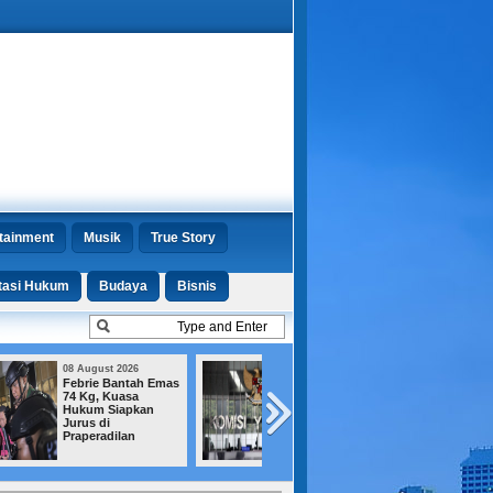
tainment
Musik
True Story
tasi Hukum
Budaya
Bisnis
08 August 2026
07 August 2026
14 Calon Hakim
Tiga Warganya
Lolos dari Saringan
Ditangkap di Soet
KY, Kini Menanti
Polisi Malaysia A
Persetujuan DPR
Negaranya Jadi
Jalur Transit
Narkoba