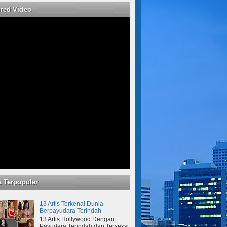
ured Video
a Terpopuler
13 Artis Terkenal Dunia
Berpayudara Terindah
13 Artis Hollywood Dengan
Payudara Terindah dan Terseksi