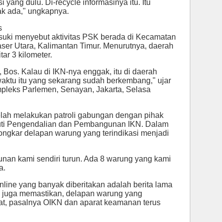
si yang dulu. Di-recycle informasinya itu. Itu
ak ada," ungkapnya.
s
suki menyebut aktivitas PSK berada di Kecamatan
er Utara, Kalimantan Timur. Menurutnya, daerah
tar 3 kilometer.
Bos. Kalau di IKN-nya enggak, itu di daerah
ktu itu yang sekarang sudah berkembang," ujar
pleks Parlemen, Senayan, Jakarta, Selasa
elah melakukan patroli gabungan dengan pihak
puti Pengendalian dan Pembangunan IKN. Dalam
ongkar delapan warung yang terindikasi menjadi
an kami sendiri turun. Ada 8 warung yang kami
a.
online yang banyak diberitakan adalah berita lama
i juga memastikan, delapan warung yang
at, pasalnya OIKN dan aparat keamanan terus