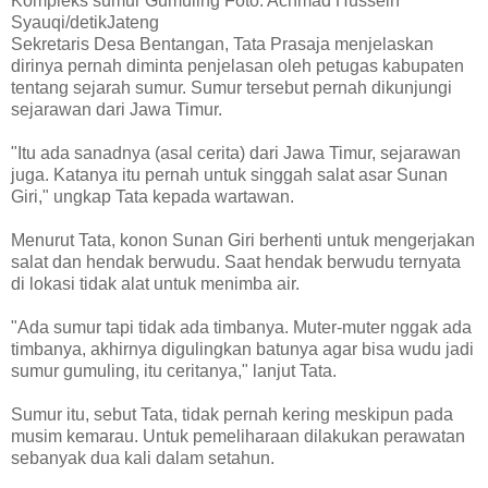
Kompleks sumur Gumuling Foto: Achmad Hussein
Syauqi/detikJateng
Sekretaris Desa Bentangan, Tata Prasaja menjelaskan
dirinya pernah diminta penjelasan oleh petugas kabupaten
tentang sejarah sumur. Sumur tersebut pernah dikunjungi
sejarawan dari Jawa Timur.
"Itu ada sanadnya (asal cerita) dari Jawa Timur, sejarawan
juga. Katanya itu pernah untuk singgah salat asar Sunan
Giri," ungkap Tata kepada wartawan.
Menurut Tata, konon Sunan Giri berhenti untuk mengerjakan
salat dan hendak berwudu. Saat hendak berwudu ternyata
di lokasi tidak alat untuk menimba air.
"Ada sumur tapi tidak ada timbanya. Muter-muter nggak ada
timbanya, akhirnya digulingkan batunya agar bisa wudu jadi
sumur gumuling, itu ceritanya," lanjut Tata.
Sumur itu, sebut Tata, tidak pernah kering meskipun pada
musim kemarau. Untuk pemeliharaan dilakukan perawatan
sebanyak dua kali dalam setahun.