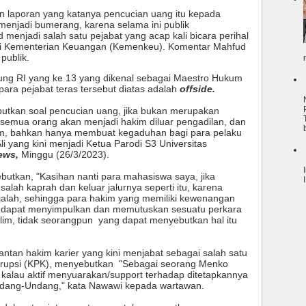
n laporan yang katanya pencucian uang itu kepada
njadi bumerang, karena selama ini publik
enjadi salah satu pejabat yang acap kali bicara perihal
un di Kementerian Keuangan (Kemenkeu). Komentar Mahfud
publik.
gung RI yang ke 13 yang dikenal sebagai Maestro Hukum
ara pejabat teras tersebut diatas adalah
offside.
utkan soal pencucian uang, jika bukan merupakan
semua orang akan menjadi hakim diluar pengadilan, dan
kum, bahkan hanya membuat kegaduhan bagi para pelaku
Ali yang kini menjadi Ketua Parodi S3 Universitas
News,
Minggu (26/3/2023).
ebutkan, "Kasihan nanti para mahasiswa saya, jika
lah kaprah dan keluar jalurnya seperti itu, karena
jalah, sehingga para hakim yang memiliki kewenangan
g dapat menyimpulkan dan memutuskan sesuatu perkara
lim, tidak seorangpun yang dapat menyebutkan hal itu
an hakim karier yang kini menjabat sebagai salah satu
rupsi (KPK), menyebutkan "Sebagai seorang Menko
s kalau aktif menyuarakan/support terhadap ditetapkannya
dang-Undang," kata Nawawi kepada wartawan.