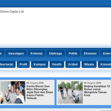
m
Investigasi
Kriminal
Olahraga
Politik
Ekonomi
Enter
vertorial
Profil
Kampus
Health
Artikel
Wisata
Konsul
06 August 2026
06 August 2026
Gurita Bisnis Don
Beijing Kerahkan 72
Ritto Dibongkar,
Robot untuk
Jejak Duit dan Emas
Mengelola Taman
Kasus Febrie
Kota
Terkuak