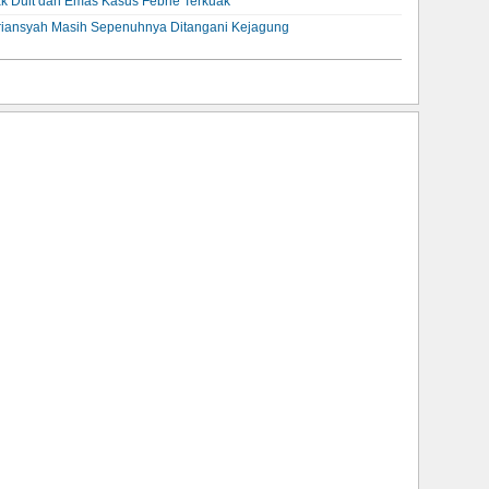
jak Duit dan Emas Kasus Febrie Terkuak
iansyah Masih Sepenuhnya Ditangani Kejagung