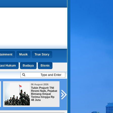
tainment
Musik
True Story
tasi Hukum
Budaya
Bisnis
06 August 2026
03 August 2026
Tukin Prajurit TNI
Buruh Ancam Tu
Resmi Naik, Pejabat
ke Jalan jika
Bintang Empat
Pembahasan RU
Terima hingga Rp
Ketenagakerjaan
48 Juta
Mandek