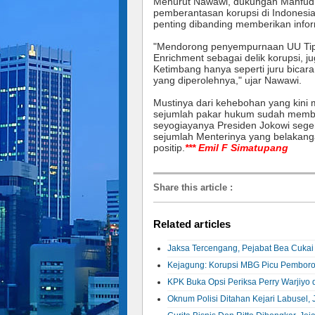
Menurut Nawawi, dukungan Mahfud 
pemberantasan korupsi di Indonesia l
penting dibanding memberikan infor
"Mendorong penyempurnaan UU Tipik
Enrichment sebagai delik korupsi, ju
Ketimbang hanya seperti juru bica
yang diperolehnya," ujar Nawawi.
Mustinya dari kehebohan yang kini 
sejumlah pakar hukum sudah membe
seyogiayanya Presiden Jokowi seg
sejumlah Menterinya yang belakangan
positip.
*** Emil F Simatupang
Share this article
:
Related articles
Jaksa Tercengang, Pejabat Bea Cukai 
Kejagung: Korupsi MBG Picu Pemboros
KPK Buka Opsi Periksa Perry Warjiyo
Oknum Polisi Ditahan Kejari Labusel, 