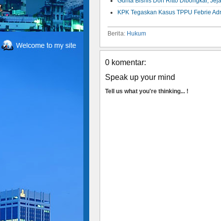
Gurita Bisnis Don Ritto Dibongkar, Je
KPK Tegaskan Kasus TPPU Febrie Adr
Berita:
Hukum
0 komentar:
Speak up your mind
Tell us what you're thinking... !