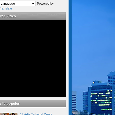
Powered by
Translate
ured Video
a Terpopuler
13 Artis Terkenal Dunia