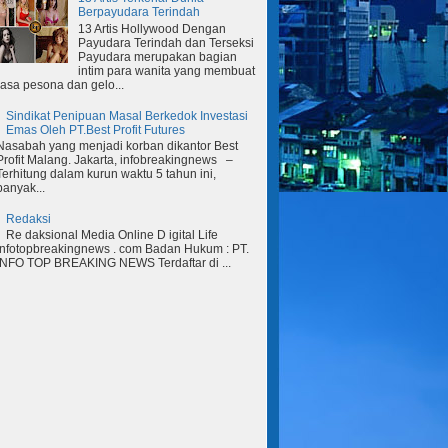
Berpayudara Terindah
13 Artis Hollywood Dengan
Payudara Terindah dan Terseksi
Payudara merupakan bagian
intim para wanita yang membuat
rasa pesona dan gelo...
Sindikat Penipuan Masal Berkedok Investasi
Emas Oleh PT.Best Profit Futures
Nasabah yang menjadi korban dikantor Best
Profit Malang. Jakarta, infobreakingnews –
Terhitung dalam kurun waktu 5 tahun ini,
banyak...
Redaksi
Re daksional Media Online D igital Life
Infotopbreakingnews . com Badan Hukum : PT.
INFO TOP BREAKING NEWS Terdaftar di ...