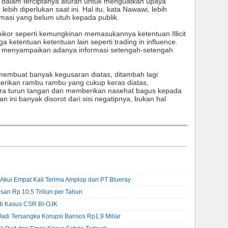
dalam terciptanya aturan untuk menguatkan upaya
ebih diperlukan saat ini. Hal itu, kata Nawawi, lebih
masi yang belum utuh kepada publik.
or seperti kemungkinan memasukannya ketentuan Illicit
ga ketentuan ketentuan lain seperti trading in influence.
ra menyampaikan adanya informasi setengah-setengah
membuat banyak kegusaran diatas, ditambah lagi
rikan rambu rambu yang cukup keras diatas,
era turun tangan dan memberikan nasehat bagus kepada
 ini banyak disorot dari sisi negatipnya, bukan hal
Akui Empat Kali Terima Amplop dari PT Blueray
an Rp 10,5 Triliun per Tahun
 di Kasus CSR BI-OJK
Jadi Tersangka Korupsi Bansos Rp1,9 Miliar