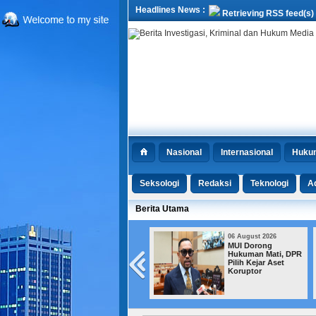
Headlines News :
Retrieving RSS feed(s)
Nasional
Internasional
Huku
Seksologi
Redaksi
Teknologi
Ad
Berita Utama
06 August 2026
06 August 2026
Kemensos Bekukan
MUI Dorong
Bantuan bagi
Hukuman Mati, DPR
Jutaan KPM yang
Pilih Kejar Aset
Terindikasi Judol
Koruptor