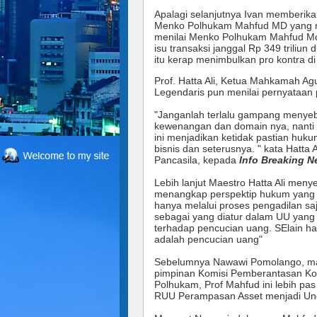
Apalagi selanjutnya Ivan memberika
Menko Polhukam Mahfud MD yang me
menilai
Menko Polhukam Mahfud Md m
isu transaksi janggal Rp 349 trili
itu kerap menimbulkan pro kontra di 
Prof. Hatta Ali, Ketua Mahkamah A
Legendaris pun menilai pernyataan p
"Janganlah terlalu gampang menyeb
kewenangan dan domain nya, nanti 
ini menjadikan ketidak pastian hu
bisnis dan seterusnya. " kata Hatta 
Pancasila, kepada
Info Breaking 
Lebih lanjut Maestro Hatta Ali meny
menangkap perspektip hukum yang sa
hanya melalui proses pengadilan sa
sebagai yang diatur dalam UU yan
terhadap pencucian uang. SElain ha
adalah pencucian uang"
Sebelumnya Nawawi Pomolango, mant
pimpinan Komisi Pemberantasan Ko
Polhukam, Prof Mahfud ini lebih pa
RUU Perampasan Asset menjadi Un