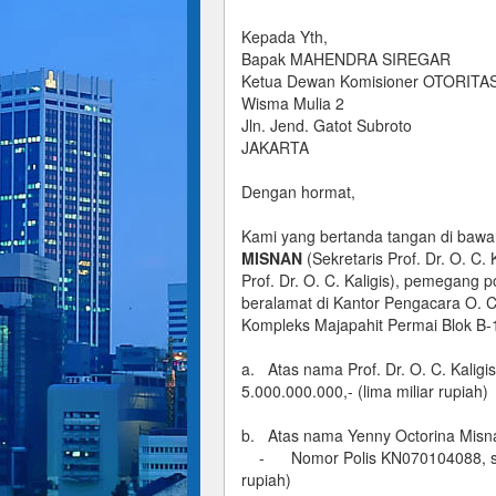
Kepada Yth,
Bapak MAHENDRA SIREGAR
Ketua Dewan Komisioner OTORIT
Wisma Mulia 2
Jln. Jend. Gatot Subroto
JAKARTA
Dengan hormat,
Kami yang bertanda tangan di bawah
MISNAN
(Sekretaris Prof. Dr. O. C. 
Prof. Dr. O. C. Kaligis), pemegang p
beralamat di Kantor Pengacara O. 
Kompleks Majapahit Permai Blok B-
a. Atas nama Prof. Dr. O. C. Kali
5.000.000.000,- (lima miliar rupiah)
b. Atas nama Yenny Octorina Misnan
- Nomor Polis KN070104088, sebe
rupiah)