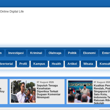
m
Investigasi
Kriminal
Olahraga
Politik
Ekonomi
Enter
vertorial
Profil
Kampus
Health
Artikel
Wisata
Konsul
07 August 2026
07 August 2026
Sepuluh Tenaga
Kualitas Pendidikan
Kesehatan
Rendah, Prabowo:
Diperiksa Terkait
Singapura Urus
Dugaan Komentar
Satu Kota,
Nirempati
Indonesia Tangani
Ratusan Ribu
Sekolah