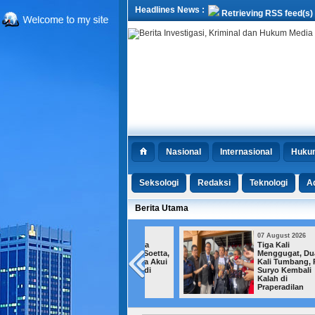
Headlines News :
Retrieving RSS feed(s)
Nasional
Internasional
Huku
Seksologi
Redaksi
Teknologi
Ad
Berita Utama
07 August 2026
07 August 2026
Tiga Warganya
Tiga Kali
Ditangkap di Soetta,
Menggugat, Dua
Polisi Malaysia Akui
Kali Tumbang, Roy
Negaranya Jadi
Suryo Kembali
Jalur Transit
Kalah di
Narkoba
Praperadilan