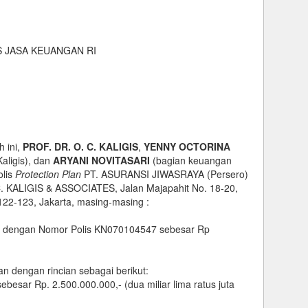
AS JASA KEUANGAN RI
 ini,
PROF. DR. O. C. KALIGIS
,
YENNY OCTORINA
Kaligis), dan
ARYANI NOVITASARI
(bagian keuangan
olis
Protection Plan
PT. ASURANSI JIWASRAYA (Persero)
C. KALIGIS & ASSOCIATES, Jalan Majapahit No. 18-20,
122-123, Jakarta, masing-masing :
gis dengan Nomor Polis KN070104547 sebesar Rp
 dengan rincian sebagai berikut:
sar Rp. 2.500.000.000,- (dua miliar lima ratus juta