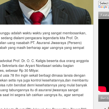
Feat
nunggu adalah waktu waktu yang sangat membosankan,
g sedang dialami pengacara legendaris kita Prof. Dr.
lian uang nasabah PT. Asuransi Jiwasraya (Persero)
nasabah yang masih berharap agar uangnya yang sempat
advokat Prof. Dr. O. C. Kaligis beserta dua orang anggota
 Sekretaris dan Aryani Novitasari selaku bagian
tes, sebesar Rp 30 Milyar.
ut usia 78 thn ingin sekali berbagi dimasa lansia dengan
ekan setia nya juga kontrol kesehatannya,dan membantu
bisa rutin berobat demi kesehatannya yang mulai banyak
 uang tabungannya itu di asuransi jiwasraya sangat
saat ini segera lah cairkan uangnya itu, agar sempat
Berit