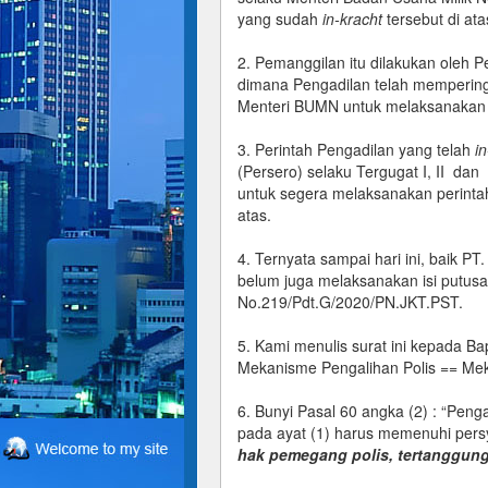
yang sudah
in-kracht
tersebut di ata
2. Pemanggilan itu dilakukan oleh P
dimana Pengadilan telah mempering
Menteri BUMN untuk melaksanakan 
3. Perintah Pengadilan yang telah
i
(Persero) selaku Tergugat I, II da
untuk segera melaksanakan perintah
atas.
4. Ternyata sampai hari ini, baik 
belum juga melaksanakan isi putus
No.219/Pdt.G/2020/PN.JKT.PST.
5. Kami menulis surat ini kepada 
Mekanisme Pengalihan Polis == Mek
6. Bunyi Pasal 60 angka (2) : “Pen
pada ayat (1) harus memenuhi pers
hak pemegang polis, tertanggung