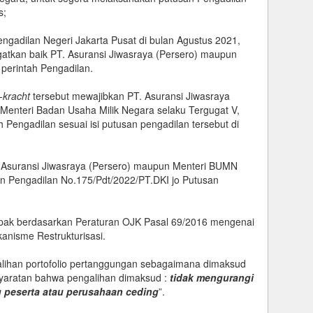
s;
engadilan Negeri Jakarta Pusat di bulan Agustus 2021,
atkan baik PT. Asuransi Jiwasraya (Persero) maupun
perintah Pengadilan.
n-kracht
tersebut mewajibkan PT. Asuransi Jiwasraya
n Menteri Badan Usaha Milik Negara selaku Tergugat V,
 Pengadilan sesuai isi putusan pengadilan tersebut di
PT. Asuransi Jiwasraya (Persero) maupun Menteri BUMN
an Pengadilan No.175/Pdt/2022/PT.DKI jo Putusan
Bapak berdasarkan Peraturan OJK Pasal 69/2016 mengenai
anisme Restrukturisasi.
galihan portofolio pertanggungan sebagaimana dimaksud
yaratan bahwa pengalihan dimaksud :
tidak mengurangi
 peserta atau perusahaan ceding
”.