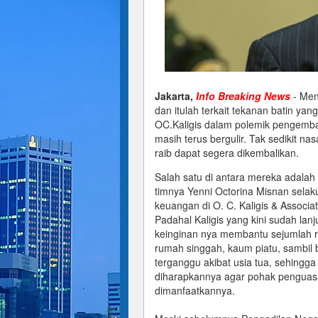
Jakarta,
Info Breaking News
- Me
dan itulah terkait tekanan batin yan
OC.Kaligis dalam polemik pengemba
masih terus bergulir. Tak sedikit 
raib dapat segera dikembalikan.
Salah satu di antara mereka adalah 
timnya Yenni Octorina Misnan selaku
keuangan di O. C. Kaligis & Associa
Padahal Kaligis yang kini sudah lanj
keinginan nya membantu sejumlah r
rumah singgah, kaum piatu, sambil 
terganggu akibat usia tua, sehingga
diharapkannya agar pohak penguasa 
dimanfaatkannya.