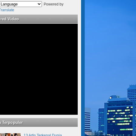
Powered by
Translate
ured Video
a Terpopuler
13 Artis Terkenal Dunia