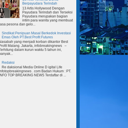
Berpayudara Terindah
13 Artis Hollywood Dengan
Payudara Terindah dan Terseksi
Payudara merupakan bagian
intim para wanita yang membuat
rasa pesona dan gelo...
Sindikat Penipuan Masal Berkedok Investasi
Emas Oleh PT.Best Profit Futures
Nasabah yang menjadi korban dikantor Best
Profit Malang. Jakarta, infobreakingnews –
Terhitung dalam kurun waktu 5 tahun ini,
banyak...
Redaksi
Re daksional Media Online D igital Life
Infotopbreakingnews . com Badan Hukum : PT.
INFO TOP BREAKING NEWS Terdaftar di ...