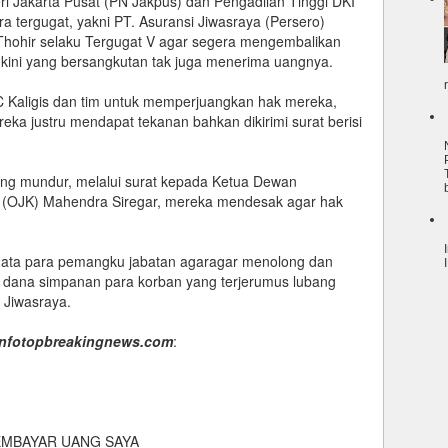
i Jakarta Pusat (PN Jakpus) dan Pengadilan Tinggi DKI
 tergugat, yakni PT. Asuransi Jiwasraya (Persero)
k Thohir selaku Tergugat V agar segera mengembalikan
 kini yang bersangkutan tak juga menerima uangnya.
 Kaligis dan tim untuk memperjuangkan hak mereka,
eka justru mendapat tekanan bahkan dikirimi surat berisi
ang mundur, melalui surat kepada Ketua Dewan
n (OJK) Mahendra Siregar, mereka mendesak agar hak
ata para pemangku jabatan agaragar menolong dan
dana simpanan para korban yang terjerumus lubang
n Jiwasraya.
infotopbreakingnews.com
:
EMBAYAR UANG SAYA