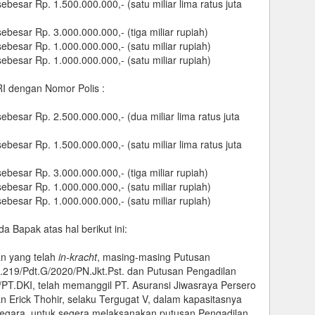
sar Rp. 1.500.000.000,- (satu miliar lima ratus juta
sar Rp. 3.000.000.000,- (tiga miliar rupiah)
esar Rp. 1.000.000.000,- (satu miliar rupiah)
esar Rp. 1.000.000.000,- (satu miliar rupiah)
 dengan Nomor Polis :
sar Rp. 2.500.000.000,- (dua miliar lima ratus juta
sar Rp. 1.500.000.000,- (satu miliar lima ratus juta
sar Rp. 3.000.000.000,- (tiga miliar rupiah)
esar Rp. 1.000.000.000,- (satu miliar rupiah)
sar Rp. 1.000.000.000,- (satu miliar rupiah)
 Bapak atas hal berikut ini:
an yang telah
in-kracht
, masing-masing Putusan
.219/Pdt.G/2020/PN.Jkt.Pst. dan Putusan Pengadilan
/PT.DKI, telah memanggil PT. Asuransi Jiwasraya Persero
an Erick Thohir, selaku Tergugat V, dalam kapasitasnya
Negara, untuk segera melaksanakan putusan Pengadilan