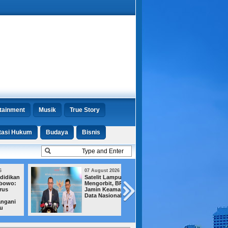
tainment
Musik
True Story
tasi Hukum
Budaya
Bisnis
07 August 2026
07 August 2026
Satelit Lampung-1
Jejak Amplop un
Mengorbit, BRIN
Menhut Terkuak,
Jamin Keamanan
KPK Ungkap Emp
Data Nasional
Fakta Baru