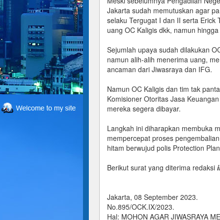
Meski sebelumnya Pengadilan Neger
Jakarta sudah memutuskan agar para
selaku Tergugat I dan II serta Eric
uang OC Kaligis dkk, namun hingga
Sejumlah upaya sudah dilakukan OC
namun alih-alih menerima uang, mer
ancaman dari Jiwasraya dan IFG.
Namun OC Kaligis dan tim tak pant
Komisioner Otoritas Jasa Keuanga
mereka segera dibayar.
Langkah ini diharapkan membuka m
mempercepat proses pengembalian 
hitam berwujud polis Protection Pla
Berikut surat yang diterima redaksi
Jakarta, 08 September 2023.
No.895/OCK.IX/2023.
Hal: MOHON AGAR JIWASRAYA M