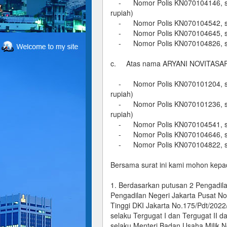
- Nomor Polis KN070104146, sebe
rupiah)
- Nomor Polis KN070104542, sebe
- Nomor Polis KN070104645, seb
- Nomor Polis KN070104826, seb
c. Atas nama ARYANI NOVITASARI
- Nomor Polis KN070101204, sebe
rupiah)
- Nomor Polis KN070101236, sebe
rupiah)
- Nomor Polis KN070104541, sebe
- Nomor Polis KN070104646, seb
- Nomor Polis KN070104822, sebe
Bersama surat ini kami mohon kepada
1. Berdasarkan putusan 2 Pengadil
Pengadilan Negeri Jakarta Pusat No
Tinggi DKI Jakarta No.175/Pdt/2022
selaku Tergugat I dan Tergugat II d
selaku Menteri Badan Usaha Milik 