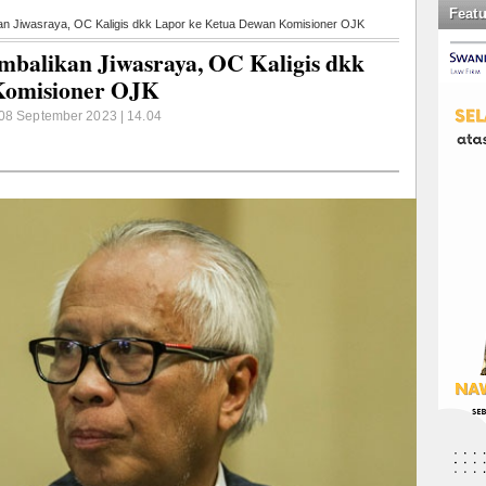
Feat
n Jiwasraya, OC Kaligis dkk Lapor ke Ketua Dewan Komisioner OJK
balikan Jiwasraya, OC Kaligis dkk
Komisioner OJK
 08 September 2023 | 14.04