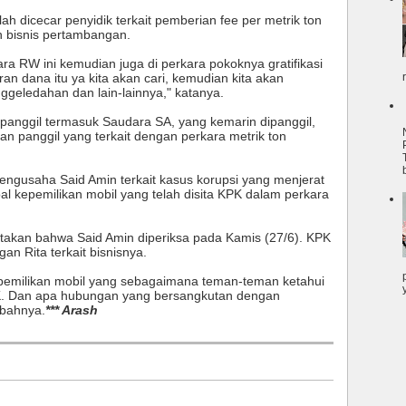
h dicecar penyidik terkait pemberian fee per metrik ton
n bisnis pertambangan.
a RW ini kemudian juga di perkara pokoknya gratifikasi
iran dana itu ya kita akan cari, kemudian kita akan
geledahan dan lain-lainnya," katanya.
panggil termasuk Saudara SA, yang kemarin dipanggil,
kan panggil yang terkait dengan perkara metrik ton
ngusaha Said Amin terkait kasus korupsi yang menjerat
oal kepemilikan mobil yang telah disita KPK dalam perkara
akan bahwa Said Amin diperiksa pada Kamis (27/6). KPK
n Rita terkait bisnisnya.
pemilikan mobil yang sebagaimana teman-teman ketahui
PK. Dan apa hubungan yang bersangkutan dengan
mbahnya.
*** Arash