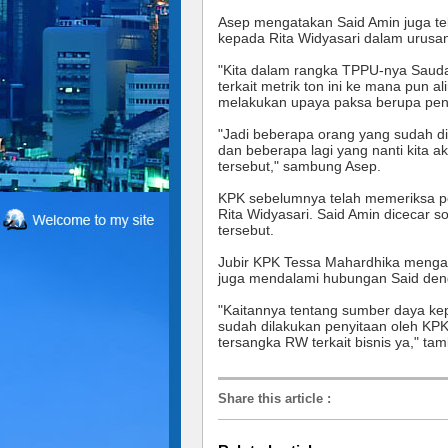
Asep mengatakan Said Amin juga tela
kepada Rita Widyasari dalam urusa
"Kita dalam rangka TPPU-nya Saudar
terkait metrik ton ini ke mana pun al
melakukan upaya paksa berupa peng
"Jadi beberapa orang yang sudah di
dan beberapa lagi yang nanti kita a
tersebut," sambung Asep.
KPK sebelumnya telah memeriksa pe
Rita Widyasari. Said Amin dicecar s
tersebut.
Jubir KPK Tessa Mahardhika mengat
juga mendalami hubungan Said denga
"Kaitannya tentang sumber daya ke
sudah dilakukan penyitaan oleh K
tersangka RW terkait bisnis ya," ta
Share this article
: