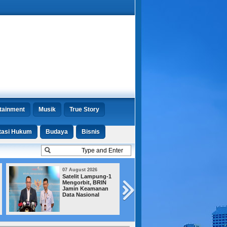
tainment
Musik
True Story
tasi Hukum
Budaya
Bisnis
07 August 2026
07 August 2026
Satelit Lampung-1
Jejak Amplop un
Mengorbit, BRIN
Menhut Terkuak,
Jamin Keamanan
KPK Ungkap Emp
Data Nasional
Fakta Baru