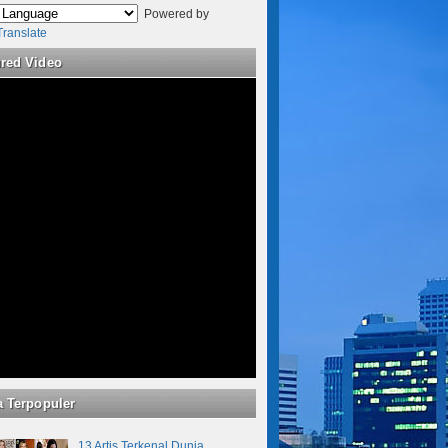
Powered by
Translate
ured Video
a Terpopuler
13 Artis Terkenal Dunia