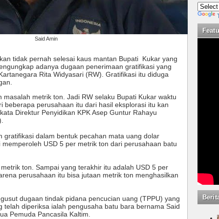
Feat
Said Amin
kan tidak pernah selesai kaus mantan Bupati Kukar yang
mengungkap adanya dugaan penerimaan gratifikasi yang
artanegara Rita Widyasari (RW). Gratifikasi itu diduga
gan.
n masalah metrik ton. Jadi RW selaku Bupati Kukar waktu
ri beberapa perusahaan itu dari hasil eksplorasi itu kan
" kata Direktur Penyidikan KPK Asep Guntur Rahayu
).
gratifikasi dalam bentuk pecahan mata uang dolar
ri memperoleh USD 5 per metrik ton dari perusahaan batu
 metrik ton. Sampai yang terakhir itu adalah USD 5 per
arena perusahaan itu bisa jutaan metrik ton menghasilkan
Berit
engusut dugaan tindak pidana pencucian uang (TPPU) yang
ng telah diperiksa ialah pengusaha batu bara bernama Said
tua Pemuda Pancasila Kaltim.