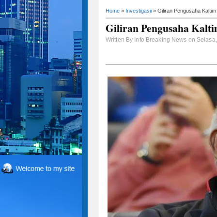
Home
»
Investigasii
» Giliran Pengusaha Kaltim
Giliran Pengusaha Kalt
Written By Info Breaking News on Selasa,