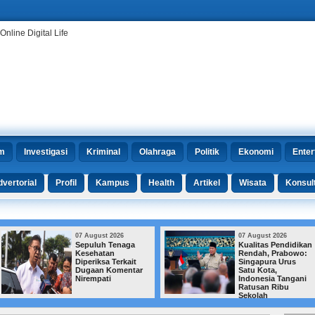
m
Investigasi
Kriminal
Olahraga
Politik
Ekonomi
Enter
vertorial
Profil
Kampus
Health
Artikel
Wisata
Konsul
07 August 2026
07 August 2026
Sepuluh Tenaga
Kualitas Pendidikan
Kesehatan
Rendah, Prabowo:
Diperiksa Terkait
Singapura Urus
Dugaan Komentar
Satu Kota,
Nirempati
Indonesia Tangani
Ratusan Ribu
Sekolah