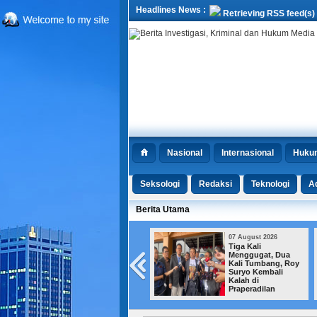
Headlines News :
Retrieving RSS feed(s)
Nasional
Internasional
Huku
Seksologi
Redaksi
Teknologi
Ad
Berita Utama
07 August 2026
07 August 2026
Tiga Warganya
Tiga Kali
Ditangkap di Soetta,
Menggugat, Dua
Polisi Malaysia Akui
Kali Tumbang, Roy
Negaranya Jadi
Suryo Kembali
Jalur Transit
Kalah di
Narkoba
Praperadilan