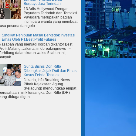
Berpayudara Terindah
13 Artis Hollywood Dengan
Payudara Terindah dan Terseksi
Payudara merupakan bagian
intim para wanita yang membuat
rasa pesona dan gelo...
Sindikat Penipuan Masal Berkedok Investasi
Emas Oleh PT.Best Profit Futures
Nasabah yang menjadi korban dikantor Best
Profit Malang. Jakarta, infobreakingnews –
Terhitung dalam kurun waktu 5 tahun ini,
banyak...
Gurita Bisnis Don Ritto
Dibongkar, Jejak Duit dan Emas
Kasus Febrie Terkuak
Jakarta, Info Breaking News -
Pihak Kejaksaan Agung
(Kejagung) mengungkap empat
perusahaan milik tersangka Don Ritto (DR)
yang diduga digun...