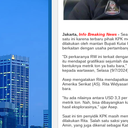
Jakarta,
Info Breaking News
-
Sea
satu ini karena terbaru pihak KPK 
dilakukan oleh mantan Bupati Kutai K
berkaitan dengan usaha pertamban
"Di perkaranya RW ini terkait denga
itu mendapat gratifikasi sejumlah da
bentuknya metrik ton ya batu bara,
kepada wartawan, S
elasa (9/7/2024
Asep mengatakan Rita mendapatkan 
Amerika Serikat (AS). Rita Widyasa
bara.
"Itu ada nilainya antara USD 3,3 per
metrik ton. Nah, bisa dibayangkan k
hasil eksplorasinya," ujar Asep.
Saat ini tim penyidik KPK masih m
dilakukan Rita. Salah satu saksi ya
Amin, yang juga dikenal sebagai Ka