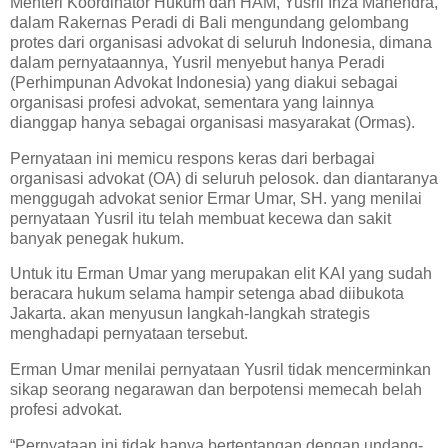
Menteri Koordinator Hukum dan HAM, Yusril Ihza Mahendra,
dalam Rakernas Peradi di Bali mengundang gelombang
protes dari organisasi advokat di seluruh Indonesia, dimana
dalam pernyataannya, Yusril menyebut hanya Peradi
(Perhimpunan Advokat Indonesia) yang diakui sebagai
organisasi profesi advokat, sementara yang lainnya
dianggap hanya sebagai organisasi masyarakat (Ormas).
Pernyataan ini memicu respons keras dari berbagai
organisasi advokat (OA) di seluruh pelosok. dan diantaranya
menggugah advokat senior Ermar Umar, SH. yang menilai
pernyataan Yusril itu telah membuat kecewa dan sakit
banyak penegak hukum.
Untuk itu Erman Umar yang merupakan elit KAI yang sudah
beracara hukum selama hampir setenga abad diibukota
Jakarta. akan menyusun langkah-langkah strategis
menghadapi pernyataan tersebut.
Erman Umar menilai pernyataan Yusril tidak mencerminkan
sikap seorang negarawan dan berpotensi memecah belah
profesi advokat.
“Pernyataan ini tidak hanya bertentangan dengan undang-