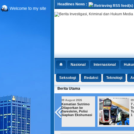
Headlines News :
Retrieving RSS feed(s)
Nasional
Internasional
Huku
Seksologi
Redaksi
Teknologi
Ad
Berita Utama
09 August 2026
09 August 2026
Kematian Sutrimo
7 Agustus,
Dilaporkan ke
Transportasi Jakarta
Bareskrim, Polisi
Turun Tarif Jadi Rp
Siapkan Ekshumasi
1