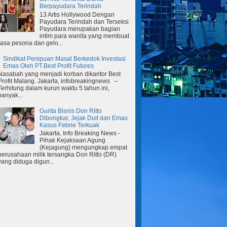
Berpayudara Terindah
13 Artis Hollywood Dengan
Payudara Terindah dan Terseksi
Payudara merupakan bagian
intim para wanita yang membuat
rasa pesona dan gelo...
Sindikat Penipuan Masal Berkedok Investasi
Emas Oleh PT.Best Profit Futures
Nasabah yang menjadi korban dikantor Best
Profit Malang. Jakarta, infobreakingnews –
Terhitung dalam kurun waktu 5 tahun ini,
banyak...
Gurita Bisnis Don Ritto
Dibongkar, Jejak Duit dan Emas
Kasus Febrie Terkuak
Jakarta, Info Breaking News -
Pihak Kejaksaan Agung
(Kejagung) mengungkap empat
perusahaan milik tersangka Don Ritto (DR)
yang diduga digun...