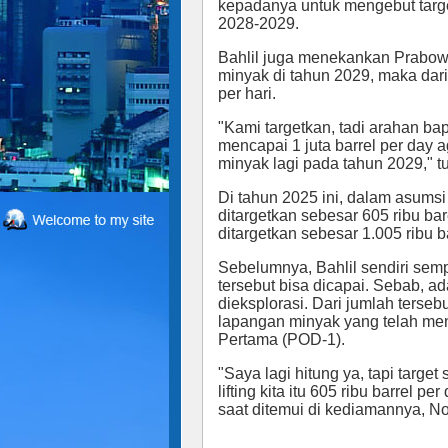
kepadanya untuk mengebut target 
2028-2029.
Bahlil juga menekankan Prabowo
minyak di tahun 2029, maka dari i
per hari.
"Kami targetkan, tadi arahan bap
mencapai 1 juta barrel per day 
minyak lagi pada tahun 2029," tut
Di tahun 2025 ini, dalam asumsi
ditargetkan sebesar 605 ribu bare
ditargetkan sebesar 1.005 ribu b
Sebelumnya, Bahlil sendiri sem
tersebut bisa dicapai. Sebab, a
dieksplorasi. Dari jumlah terseb
lapangan minyak yang telah me
Pertama (POD-1).
"Saya lagi hitung ya, tapi targe
lifting kita itu 605 ribu barrel pe
saat ditemui di kediamannya, N