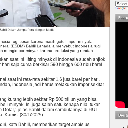
Feat
Bahlil Dalam Jumpa Pers dengan Media
onesia rugi besar karena masih getol impor minyak.
neral (ESDM) Bahlil Lahadalia menyebut Indonesia rugi
sih mengimpor minyak karena produksi yang rendah.
an saat ini lifting minyak di Indonesia sudah anjlok
 hari saja cuma berkisar 590 hingga 600 ribu barel
saat ini rata-rata sekitar 1,6 juta barel per hari.
ndah, Indonesia jadi harus melakukan impor sekitar
g kurang lebih sekitar Rp 500 triliun yang bisa
eli minyak. Ini juga salah satu kenapa nilai tukar
p Dolar," jelas Bahlil dalam sambutannya di HUT
, Kamis, (30/1/2025).
Berit
ri, kata Bahlil, memberikan target ambisius