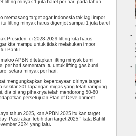
lifting minyak 1 juta barel per hari pada tahun
 memasang target agar Indonesia tak lagi impor
tu lifting minyak harus digenjot sampai 1 juta barel
ak Presiden, di 2028-2029 lifting kita harus
agar kita mampu untuk tidak melakukan impor
ur Bahlil.
 makro APBN ditetapkan lifting minyak bumi
l per hari sementara itu untuk lifting gas bumi
arel setara minyak per hari.
pat mengungkapkan kepercayaan dirinya target
da sekitar 301 lapangan migas yang telah rampung
ut, dia bilang pihaknya telah mendorong 50-60
ndapatkan persetujuan Plan of Development
t saya tahun 2025, kan APBN 2025 itu kan target
r day. Pasti akan lebih dari target 2025," kata Bahlil
ovember 2024 yang lalu.