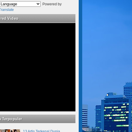
Powered by
Translate
ured Video
a Terpopuler
13 Artis Terkenal Dunia