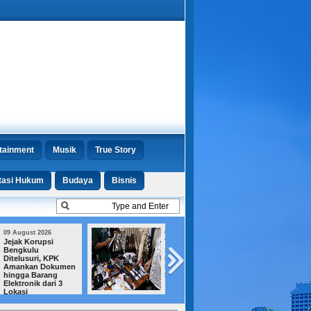
tainment
Musik
True Story
tasi Hukum
Budaya
Bisnis
09 August 2026
08 August 2026
Teka-teki 995
Bukan Jaksa,
Senjata Angin di
Kejagung Ungka
Pondok Pinang,
Status Febrio ya
Polisi Telusuri Jejak
Terseret Kasus
Impornya
Sutrimo