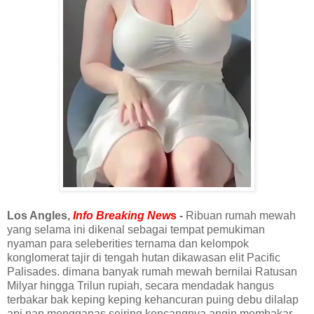
Los Angles,
Info Breaking New
s
-
Ribuan rumah mewah
yang selama ini dikenal sebagai tempat pemukiman
nyaman para seleberities ternama dan kelompok
konglomerat tajir di tengah hutan dikawasan elit Pacific
Palisades. dimana banyak rumah mewah bernilai Ratusan
Milyar hingga Trilun rupiah, secara mendadak hangus
terbakar bak keping keping kehancuran puing debu dilalap
api nan mengganas seiring kencangnya angin membakar