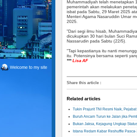
Muhammadiyah telah menetapkan 1 
pemerintah akan melakukan penetapa
isbat pada Sabtu, 29 Maret 2025 a
Menteri Agama Nasaruddin Umar men
2025.
"Dari segi ilmu hisab, Muhammadiya
dicukupkan 30 hari bulan Suci Rama
Nassarudin pada Sabtu (22/5).
"Tapi kepastianya itu nanti menunggu
itu. Potensinya bersama seperti yan
***
Lisa AF
Share this article
:
Related articles
Tukin Prajurit TNI Resmi Naik, Pejaba
Buruh Ancam Turun ke Jalan jika P
Bukan Jaksa, Kejagung Ungkap Status
Istana Redam Kabar Reshuffle Pasca-