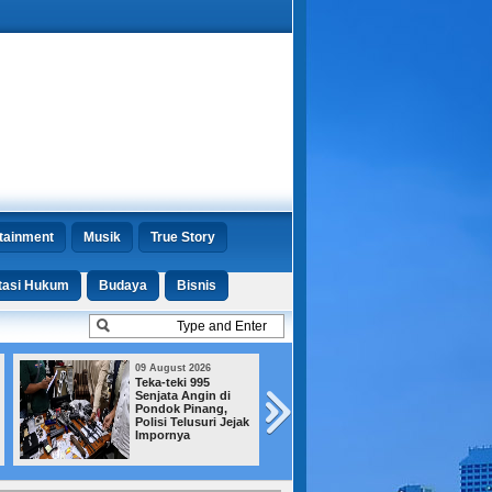
tainment
Musik
True Story
tasi Hukum
Budaya
Bisnis
09 August 2026
08 August 2026
Teka-teki 995
Bukan Jaksa,
Senjata Angin di
Kejagung Ungka
Pondok Pinang,
Status Febrio ya
Polisi Telusuri Jejak
Terseret Kasus
Impornya
Sutrimo