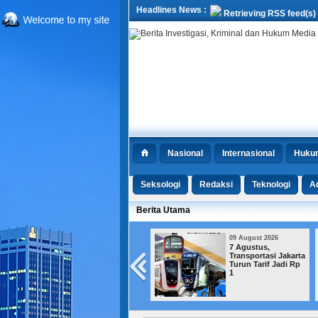
Headlines News :
Retrieving RSS feed(s)
Nasional
Internasional
Huku
Seksologi
Redaksi
Teknologi
Ad
Berita Utama
09 August 2026
09 August 2026
Kematian Sutrimo
7 Agustus,
Dilaporkan ke
Transportasi Jakarta
Bareskrim, Polisi
Turun Tarif Jadi Rp
Siapkan Ekshumasi
1