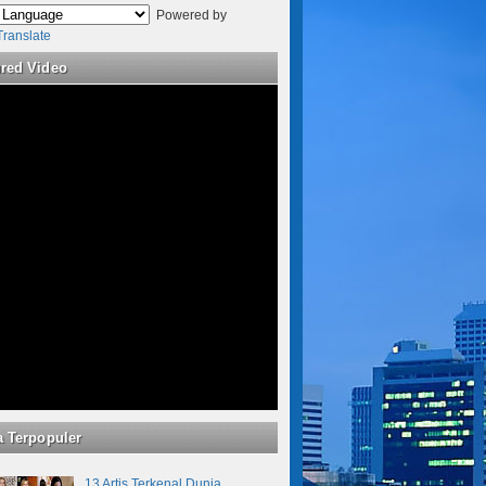
Powered by
Translate
ured Video
a Terpopuler
13 Artis Terkenal Dunia