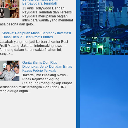
Berpayudara Terindah
13 Artis Hollywood Dengan
Payudara Terindah dan Terseksi
Payudara merupakan bagian
intim para wanita yang membuat
rasa pesona dan gelo...
Sindikat Penipuan Masal Berkedok Investasi
Emas Oleh PT.Best Profit Futures
Nasabah yang menjadi korban dikantor Best
Profit Malang. Jakarta, infobreakingnews –
Terhitung dalam kurun waktu 5 tahun ini,
banyak...
Gurita Bisnis Don Ritto
Dibongkar, Jejak Duit dan Emas
Kasus Febrie Terkuak
Jakarta, Info Breaking News -
Pihak Kejaksaan Agung
(Kejagung) mengungkap empat
perusahaan milik tersangka Don Ritto (DR)
yang diduga digun...