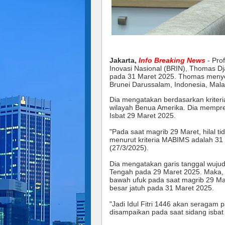
Jakarta,
Info Breaking News
- Pro
Inovasi Nasional (BRIN), Thomas D
pada 31 Maret 2025. Thomas menyebu
Brunei Darussalam, Indonesia, Mal
Dia mengatakan berdasarkan kriteria
wilayah Benua Amerika. Dia mempredi
Isbat 29 Maret 2025.
"Pada saat magrib 29 Maret, hilal t
menurut kriteria MABIMS adalah 31
(27/3/2025).
Dia mengatakan garis tanggal wujudul
Tengah pada 29 Maret 2025. Maka, T
bawah ufuk pada saat magrib 29 Mar
besar jatuh pada 31 Maret 2025.
"Jadi Idul Fitri 1446 akan seragam
disampaikan pada saat sidang isbat