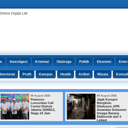
m
Investigasi
Kriminal
Olahraga
Politik
Ekonomi
Enter
vertorial
Profil
Kampus
Health
Artikel
Wisata
Konsul
09 August 2026
09 August 2026
Pramono
Jejak Korupsi
Luncurkan Call
Bengkulu
Center Dishub
Ditelusuri, KPK
Jakarta 1500813,
Amankan Dokumen
Siaga 24 Jam
hingga Barang
Elektronik dari 3
Lokasi