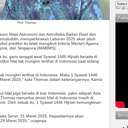
Feat
Prof. Thomas
fesor Riset Astronomi dan Astrofisika Badan Riset dan
jamaluddin, memperkirakan Lebaran 2025 akan jatuh
t prediksi itu telah mengikuti kriteria Menteri Agama
aysia, dan Singapura (MABIMS).
 itu, garis tanggal awal Syawal 1446 Hijriah berada di
ksi hilal tak mungkin terlihat di Indonesia saat sidang
idak mungkin terlihat di Indonesia. Maka 1 Syawal 1446
 Maret 2025," kata Thomas dalam keterangannya, Kamis
 hilal juga berada di luar Indonesia, yakni wilayah Asia
homas menyebut posisi hilal di Indonesia masih di
et. Oleh sebab itu, 1 Syawal 1446 Hijriah kemungkinan
Berit
 pada Senin, 31 Maret 2025. Kepastiannya akan
 29 Maret 2025," ucapnya.