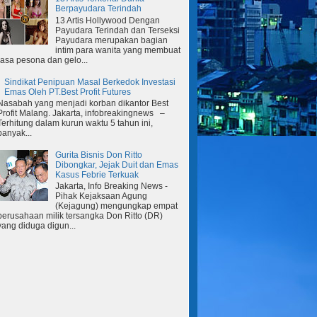
Berpayudara Terindah
13 Artis Hollywood Dengan
Payudara Terindah dan Terseksi
Payudara merupakan bagian
intim para wanita yang membuat
rasa pesona dan gelo...
Sindikat Penipuan Masal Berkedok Investasi
Emas Oleh PT.Best Profit Futures
Nasabah yang menjadi korban dikantor Best
Profit Malang. Jakarta, infobreakingnews –
Terhitung dalam kurun waktu 5 tahun ini,
banyak...
Gurita Bisnis Don Ritto
Dibongkar, Jejak Duit dan Emas
Kasus Febrie Terkuak
Jakarta, Info Breaking News -
Pihak Kejaksaan Agung
(Kejagung) mengungkap empat
perusahaan milik tersangka Don Ritto (DR)
yang diduga digun...