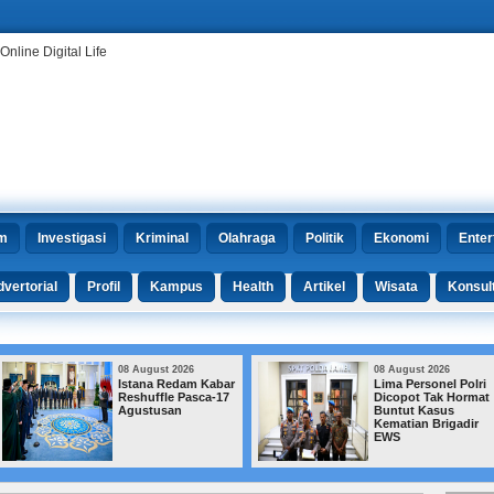
m
Investigasi
Kriminal
Olahraga
Politik
Ekonomi
Enter
vertorial
Profil
Kampus
Health
Artikel
Wisata
Konsul
08 August 2026
08 August 2026
Lima Personel Polri
Febrie Bantah Em
Dicopot Tak Hormat
74 Kg, Kuasa
Buntut Kasus
Hukum Siapkan
Kematian Brigadir
Jurus di
EWS
Praperadilan