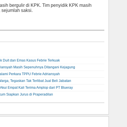
asih bergulir di KPK. Tim penyidik KPK masih
sejumlah saksi.
jak Duit dan Emas Kasus Febrie Terkuak
iansyah Masih Sepenuhnya Ditangani Kejagung
Dalami Perkara TPPU Febrie Adriansyah
rga, Tegaskan Tak Terlibat Jual Beli Jabatan
Akui Empat Kali Terima Amplop dari PT Blueray
um Siapkan Jurus di Praperadilan