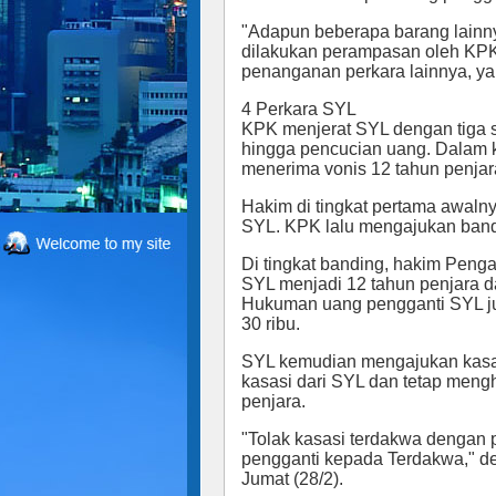
"Adapun beberapa barang lainny
dilakukan perampasan oleh KPK
penanganan perkara lainnya, ya
4 Perkara SYL
KPK menjerat SYL dengan tiga sa
hingga pencucian uang. Dalam k
menerima vonis 12 tahun penjar
Hakim di tingkat pertama awal
SYL. KPK lalu mengajukan band
Di tingkat banding, hakim Peng
SYL menjadi 12 tahun penjara d
Hukuman uang pengganti SYL j
30 ribu.
SYL kemudian mengajukan kas
kasasi dari SYL dan tetap meng
penjara.
"Tolak kasasi terdakwa dengan
pengganti kepada Terdakwa," dem
Jumat (28/2).