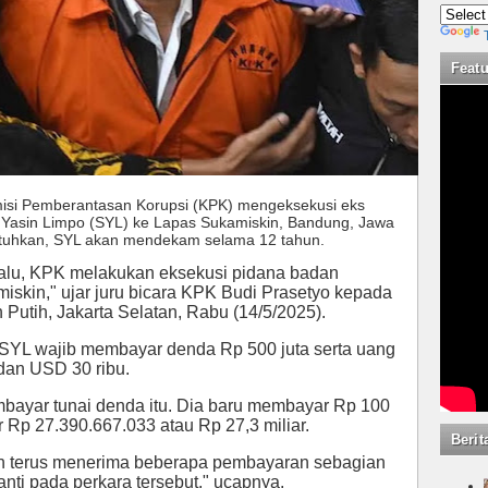
Feat
isi Pemberantasan Korupsi (KPK) mengeksekusi eks
l Yasin Limpo (SYL) ke Lapas Sukamiskin, Bandung, Jawa
jatuhkan, SYL akan mendekam selama 12 tahun.
lalu, KPK melakukan eksekusi pidana badan
iskin," ujar juru bicara KPK Budi Prasetyo kepada
utih, Jakarta Selatan, Rabu (14/5/2025).
, SYL wajib membayar denda Rp 500 juta serta uang
 dan USD 30 ribu.
bayar tunai denda itu. Dia baru membayar Rp 100
 Rp 27.390.667.033 atau Rp 27,3 miliar.
Berit
ih terus menerima beberapa pembayaran sebagian
nti pada perkara tersebut," ucapnya.