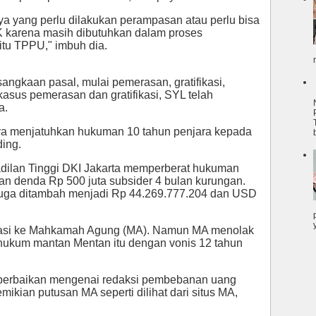
a yang perlu dilakukan perampasan atau perlu bisa
 karena masih dibutuhkan dalam proses
itu TPPU," imbuh dia.
ngkaan pasal, mulai pemerasan, gratifikasi,
asus pemerasan dan gratifikasi, SYL telah
a.
nya menjatuhkan hukuman 10 tahun penjara kepada
ing.
adilan Tinggi DKI Jakarta memperberat hukuman
an denda Rp 500 juta subsider 4 bulan kurungan.
uga ditambah menjadi Rp 44.269.777.204 dan USD
asi ke Mahkamah Agung (MA). Namun MA menolak
hukum mantan Mentan itu dengan vonis 12 tahun
 perbaikan mengenai redaksi pembebanan uang
ikian putusan MA seperti dilihat dari situs MA,