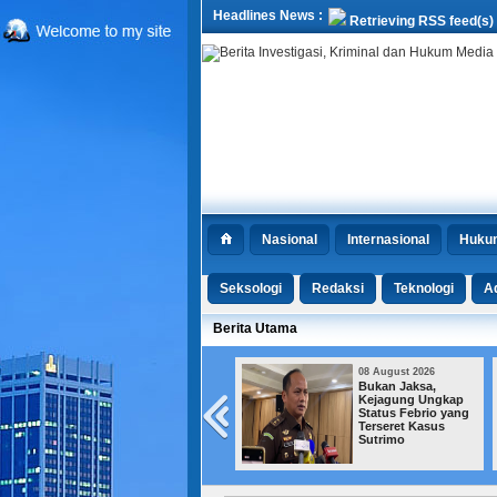
Headlines News :
Retrieving RSS feed(s)
Nasional
Internasional
Huku
Seksologi
Redaksi
Teknologi
Ad
Berita Utama
08 August 2026
08 August 2026
Bukan Jaksa,
Istana Redam Kabar
Kejagung Ungkap
Reshuffle Pasca-17
Status Febrio yang
Agustusan
Terseret Kasus
Sutrimo