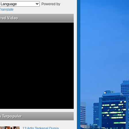
Powered by
Translate
ured Video
a Terpopuler
13 Artis Terkenal Dunia