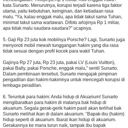
kata Sunarto. Menurutnya, korupsi terjadi karena tiga faktor
utama, yaitu kebutuhan, keinginan, dan ketiadaan rasa
malu. “Ya, kalau enggak malu, apa tidak takut sama Tuhan,
minimal takut sama wartawan. Difoto arlojinya Rp 1 miliar,
apa tidak malu saudara-saudara?” ucapnya.
5. Gaji Rp 23 juta kok mobilnya Porsche? Lagi, Sunarto juga
menyoroti mobil mewah tunggangan hakim yang dia rasa
tidak sesuai dengan profil kocek para wakil Tuhan.
Gajinya Rp 27 juta, Rp 23 juta, pakai LV (Louis Vuitton),
pakai Bally, pakai Porsche, enggak malu,” sentil Sunarto.
Dalam pembinaan tersebut, Sunarto mengajak pimpinan
pengadilan dan hakim-hakimnya untuk mencegah korupsi di
lembaga peradilan.
6. Teruntuk para hakim: Anda hidup di Akuarium! Sunarto
mengibaratkan para hakim di matanya bak hidup di
akuarium. Segala gerak-gerik hakim pasti akan terlihat bak
Sunarto melihat ikan di dalam akuarium. "Bapak-ibu (hakim)
hidup seperti di akuarium. Ibarat ikan hidup di akuarium.
Gerakannya ke mana turun naik, tampak ibu bapak