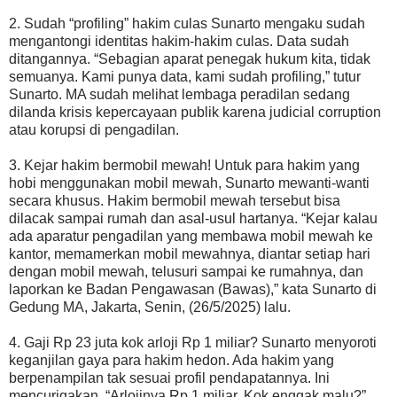
2. Sudah “profiling” hakim culas Sunarto mengaku sudah
mengantongi identitas hakim-hakim culas. Data sudah
ditangannya. “Sebagian aparat penegak hukum kita, tidak
semuanya. Kami punya data, kami sudah profiling,” tutur
Sunarto. MA sudah melihat lembaga peradilan sedang
dilanda krisis kepercayaan publik karena judicial corruption
atau korupsi di pengadilan.
3. Kejar hakim bermobil mewah! Untuk para hakim yang
hobi menggunakan mobil mewah, Sunarto mewanti-wanti
secara khusus. Hakim bermobil mewah tersebut bisa
dilacak sampai rumah dan asal-usul hartanya. “Kejar kalau
ada aparatur pengadilan yang membawa mobil mewah ke
kantor, memamerkan mobil mewahnya, diantar setiap hari
dengan mobil mewah, telusuri sampai ke rumahnya, dan
laporkan ke Badan Pengawasan (Bawas),” kata Sunarto di
Gedung MA, Jakarta, Senin, (26/5/2025) lalu.
4. Gaji Rp 23 juta kok arloji Rp 1 miliar? Sunarto menyoroti
keganjilan gaya para hakim hedon. Ada hakim yang
berpenampilan tak sesuai profil pendapatannya. Ini
mencurigakan. “Arlojinya Rp 1 miliar. Kok enggak malu?”