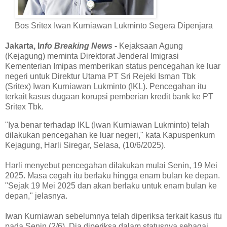
Bos Sritex Iwan Kurniawan Lukminto Segera Dipenjara
Jakarta, I
nfo Breaking News
-
Kejaksaan Agung
(Kejagung) meminta Direktorat Jenderal Imigrasi
Kementerian Imipas memberikan status pencegahan ke luar
negeri untuk Direktur Utama PT Sri Rejeki Isman Tbk
(Sritex) Iwan Kurniawan Lukminto (IKL). Pencegahan itu
terkait kasus dugaan korupsi pemberian kredit bank ke PT
Sritex Tbk.
"Iya benar terhadap IKL (Iwan Kurniawan Lukminto) telah
dilakukan pencegahan ke luar negeri," kata Kapuspenkum
Kejagung, Harli Siregar, Selasa, (10/6/2025).
Harli menyebut pencegahan dilakukan mulai Senin, 19 Mei
2025. Masa cegah itu berlaku hingga enam bulan ke depan.
"Sejak 19 Mei 2025 dan akan berlaku untuk enam bulan ke
depan," jelasnya.
Iwan Kurniawan sebelumnya telah diperiksa terkait kasus itu
pada Senin (2/6). Dia diperiksa dalam statusnya sebagai