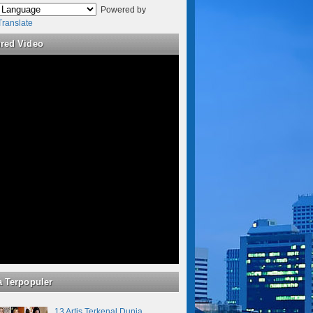
Powered by
Translate
ured Video
a Terpopuler
13 Artis Terkenal Dunia