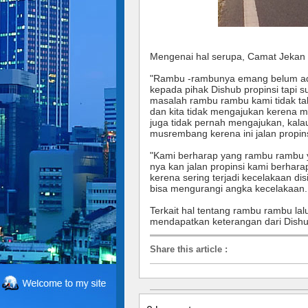
Mengenai hal serupa, Camat Jekan 
"Rambu -rambunya emang belum ad
kepada pihak Dishub propinsi tapi s
masalah rambu rambu kami tidak tah
dan kita tidak mengajukan kerena m
juga tidak pernah mengajukan, kal
musrembang kerena ini jalan propins
"Kami berharap yang rambu rambu y
nya kan jalan propinsi kami berha
kerena sering terjadi kecelakaan di
bisa mengurangi angka kecelakaan. 
Terkait hal tentang rambu rambu lalu
mendapatkan keterangan dari Dishub
Share this article
: