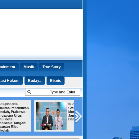
tainment
Musik
True Story
tasi Hukum
Budaya
Bisnis
07 August 2026
07 August 2026
Satelit Lampung-1
Jejak Amplop un
Mengorbit, BRIN
Menhut Terkuak,
Jamin Keamanan
KPK Ungkap Emp
Data Nasional
Fakta Baru