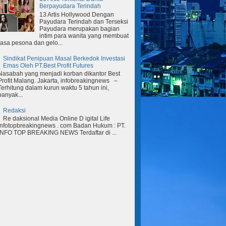
Berpayudara Terindah
13 Artis Hollywood Dengan
Payudara Terindah dan Terseksi
Payudara merupakan bagian
intim para wanita yang membuat
rasa pesona dan gelo...
Sindikat Penipuan Masal Berkedok Investasi
Emas Oleh PT.Best Profit Futures
Nasabah yang menjadi korban dikantor Best
Profit Malang. Jakarta, infobreakingnews –
Terhitung dalam kurun waktu 5 tahun ini,
banyak...
Redaksi
Re daksional Media Online D igital Life
Infotopbreakingnews . com Badan Hukum : PT.
INFO TOP BREAKING NEWS Terdaftar di ...