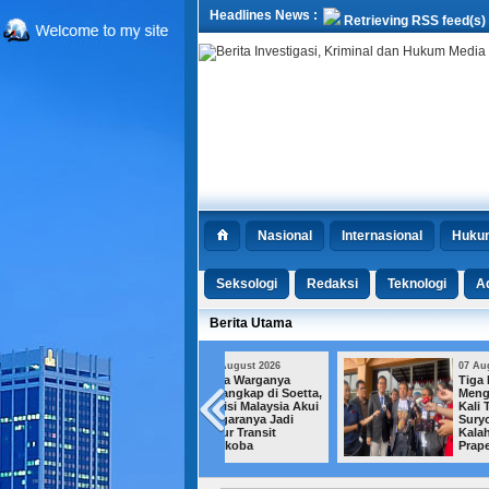
Headlines News :
Retrieving RSS feed(s)
Nasional
Internasional
Huku
Seksologi
Redaksi
Teknologi
Ad
Berita Utama
07 August 2026
07 August 2026
Tiga Warganya
Tiga Kali
Ditangkap di Soetta,
Menggugat, Dua
Polisi Malaysia Akui
Kali Tumbang, Roy
Negaranya Jadi
Suryo Kembali
Jalur Transit
Kalah di
Narkoba
Praperadilan