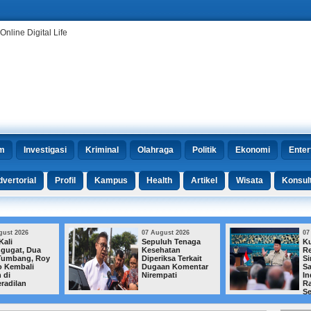
m
Investigasi
Kriminal
Olahraga
Politik
Ekonomi
Enter
vertorial
Profil
Kampus
Health
Artikel
Wisata
Konsul
07 August 2026
07 August 2026
Sepuluh Tenaga
Kualitas Pendidikan
Kesehatan
Rendah, Prabowo:
Diperiksa Terkait
Singapura Urus
Dugaan Komentar
Satu Kota,
Nirempati
Indonesia Tangani
Ratusan Ribu
Sekolah