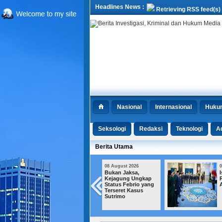
Headlines News :
Retrieving RSS feed(s)
Nasional
Internasional
Huku
Seksologi
Redaksi
Teknologi
Ad
Berita Utama
08 August 2026
08 August 2026
Bukan Jaksa,
Istana Redam Kabar
Kejagung Ungkap
Reshuffle Pasca-17
Status Febrio yang
Agustusan
Terseret Kasus
Sutrimo