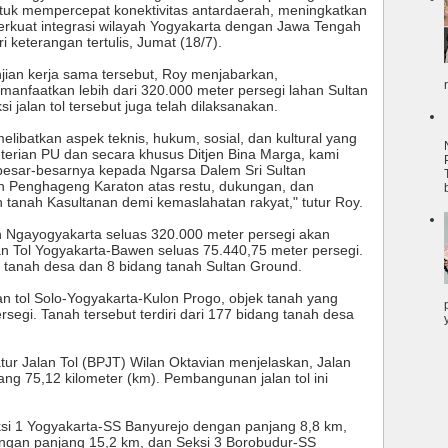
ntuk mempercepat konektivitas antardaerah, meningkatkan
kuat integrasi wilayah Yogyakarta dengan Jawa Tengah
ri keterangan tertulis, Jumat (18/7).
jian kerja sama tersebut, Roy menjabarkan,
manfaatkan lebih dari 320.000 meter persegi lahan Sultan
i jalan tol tersebut juga telah dilaksanakan.
libatkan aspek teknis, hukum, sosial, dan kultural yang
erian PU dan secara khusus Ditjen Bina Marga, kami
esar-besarnya kepada Ngarsa Dalem Sri Sultan
 Penghageng Karaton atas restu, dukungan, dan
tanah Kasultanan demi kemaslahatan rakyat," tutur Roy.
an Ngayogyakarta seluas 320.000 meter persegi akan
 Tol Yogyakarta-Bawen seluas 75.440,75 meter persegi.
ng tanah desa dan 8 bidang tanah Sultan Ground.
 tol Solo-Yogyakarta-Kulon Progo, objek tanah yang
segi. Tanah tersebut terdiri dari 177 bidang tanah desa
.
ur Jalan Tol (BPJT) Wilan Oktavian menjelaskan, Jalan
ng 75,12 kilometer (km). Pembangunan jalan tol ini
ksi 1 Yogyakarta-SS Banyurejo dengan panjang 8,8 km,
ngan panjang 15,2 km, dan Seksi 3 Borobudur-SS