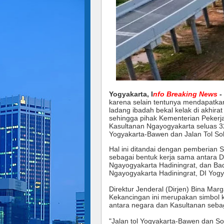
Yogyakarta, I
nfo Breaking News
-
karena selain tentunya mendapatka
ladang ibadah bekal kelak di akhir
sehingga pihak Kementerian Peker
Kasultanan Ngayogyakarta seluas 3
Yogyakarta-Bawen dan Jalan Tol So
Hal ini ditandai dengan pemberian
sebagai bentuk kerja sama antara Di
Ngayogyakarta Hadiningrat, dan Bad
Ngayogyakarta Hadiningrat, DI Yogy
Direktur Jenderal (Dirjen) Bina Ma
Kekancingan ini merupakan simbol 
antara negara dan Kasultanan sebaga
"Jalan tol Yogyakarta-Bawen dan So