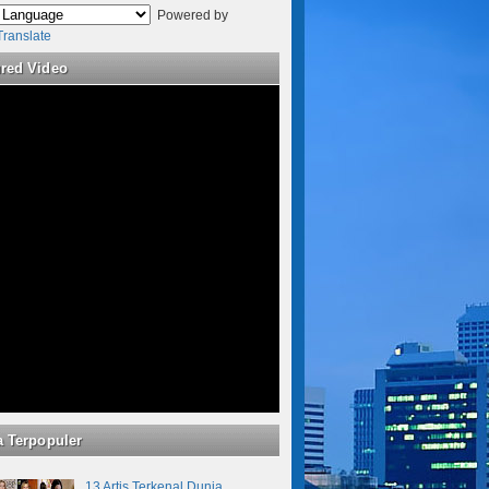
Powered by
Translate
ured Video
a Terpopuler
13 Artis Terkenal Dunia