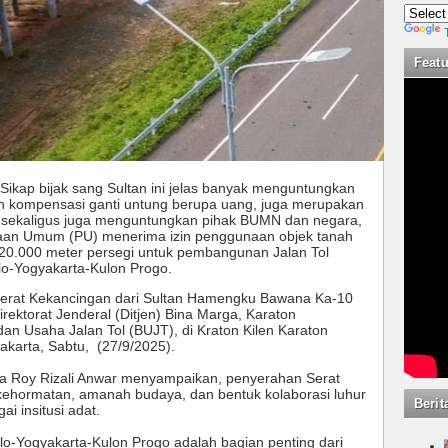
Feat
Sikap bijak sang Sultan ini jelas banyak menguntungkan
n kompensasi ganti untung berupa uang, juga merupakan
at sekaligus juga menguntungkan pihak BUMN dan negara,
jaan Umum (PU) menerima izin penggunaan objek tanah
20.000 meter persegi untuk pembangunan Jalan Tol
lo-Yogyakarta-Kulon Progo.
 Serat Kekancingan dari Sultan Hamengku Bawana Ka-10
rektorat Jenderal (Ditjen) Bina Marga, Karaton
an Usaha Jalan Tol (BUJT), di Kraton Kilen Karaton
akarta, Sabtu, (27/9/2025).
rga Roy Rizali Anwar menyampaikan, penyerahan Serat
kehormatan, amanah budaya, dan bentuk kolaborasi luhur
Berit
i insitusi adat.
lo-Yogyakarta-Kulon Progo adalah bagian penting dari