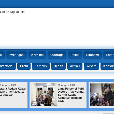
m
Investigasi
Kriminal
Olahraga
Politik
Ekonomi
Enter
vertorial
Profil
Kampus
Health
Artikel
Wisata
Konsul
08 August 2026
08 August 2026
Lima Personel Polri
Febrie Bantah Emas
Dicopot Tak Hormat
74 Kg, Kuasa
Buntut Kasus
Hukum Siapkan
Kematian Brigadir
Jurus di
EWS
Praperadilan