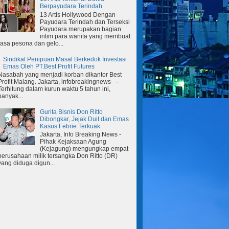
Berpayudara Terindah
13 Artis Hollywood Dengan
Payudara Terindah dan Terseksi
Payudara merupakan bagian
intim para wanita yang membuat
rasa pesona dan gelo...
Sindikat Penipuan Masal Berkedok Investasi
Emas Oleh PT.Best Profit Futures
Nasabah yang menjadi korban dikantor Best
Profit Malang. Jakarta, infobreakingnews –
Terhitung dalam kurun waktu 5 tahun ini,
banyak...
Gurita Bisnis Don Ritto
Dibongkar, Jejak Duit dan Emas
Kasus Febrie Terkuak
Jakarta, Info Breaking News -
Pihak Kejaksaan Agung
(Kejagung) mengungkap empat
perusahaan milik tersangka Don Ritto (DR)
yang diduga digun...