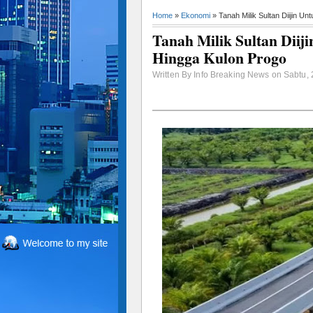
Home
»
Ekonomi
» Tanah Milik Sultan Diijin U
Tanah Milik Sultan Diij
Hingga Kulon Progo
Written By Info Breaking News on Sabtu,