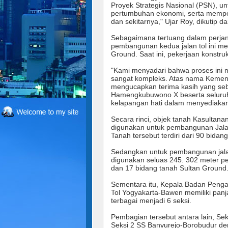
Proyek Strategis Nasional (PSN), u
pertumbuhan ekonomi, serta memper
dan sekitarnya," Ujar Roy, dikutip da
Sebagaimana tertuang dalam perjan
pembangunan kedua jalan tol ini me
Ground. Saat ini, pekerjaan konstruks
"Kami menyadari bahwa proses ini me
sangat kompleks. Atas nama Kement
mengucapkan terima kasih yang seb
Hamengkubuwono X beserta seluruh
kelapangan hati dalam menyediakan 
Secara rinci, objek tanah Kasultan
digunakan untuk pembangunan Jalan
Tanah tersebut terdiri dari 90 bida
Sedangkan untuk pembangunan jalan
digunakan seluas 245. 302 meter per
dan 17 bidang tanah Sultan Ground
Sementara itu, Kepala Badan Pengat
Tol Yogyakarta-Bawen memiliki panja
terbagai menjadi 6 seksi.
Pembagian tersebut antara lain, Se
Seksi 2 SS Banyurejo-Borobudur de