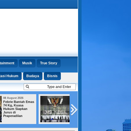
tainment
Musik
True Story
tasi Hukum
Budaya
Bisnis
08 August 2026
07 August 2026
14 Calon Hakim
Tiga Warganya
Lolos dari Saringan
Ditangkap di Soet
KY, Kini Menanti
Polisi Malaysia A
Persetujuan DPR
Negaranya Jadi
Jalur Transit
Narkoba