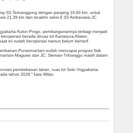
lang-SS Temanggung dengan panjang 16,65 km, untuk
a 21,39 km dan terakhir seksi 6 SS Ambarawa-JC
Yogyakarta-Kulon Progo, pembangunannya terbagi menjadi
beroperasi berada diruas tol Kartasura-Klaten,
at ini sudah beroperasi namun belum bertarif.
ambanan-Purwomartani sudah mencapai progres fisik
womartani-Maguwo dan JC. Sleman-Trihanggo masih dalam
proses pembebasan lahan, ruas tol Solo-Yogyakarta-
ada tahun 2028," kata Wilan.