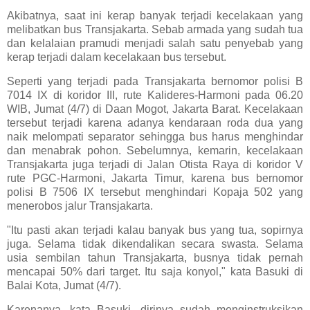
Akibatnya, saat ini kerap banyak terjadi kecelakaan yang
melibatkan bus Transjakarta. Sebab armada yang sudah tua
dan kelalaian pramudi menjadi salah satu penyebab yang
kerap terjadi dalam kecelakaan bus tersebut.
Seperti yang terjadi pada Transjakarta bernomor polisi B
7014 IX di koridor III, rute Kalideres-Harmoni pada 06.20
WIB, Jumat (4/7) di Daan Mogot, Jakarta Barat. Kecelakaan
tersebut terjadi karena adanya kendaraan roda dua yang
naik melompati separator sehingga bus harus menghindar
dan menabrak pohon. Sebelumnya, kemarin, kecelakaan
Transjakarta juga terjadi di Jalan Otista Raya di koridor V
rute PGC-Harmoni, Jakarta Timur, karena bus bernomor
polisi B 7506 IX tersebut menghindari Kopaja 502 yang
menerobos jalur Transjakarta.
"Itu pasti akan terjadi kalau banyak bus yang tua, sopirnya
juga. Selama tidak dikendalikan secara swasta. Selama
usia sembilan tahun Transjakarta, busnya tidak pernah
mencapai 50% dari target. Itu saja konyol," kata Basuki di
Balai Kota, Jumat (4/7).
Karenanya, kata Basuki, dirinya sudah menginstruksikan