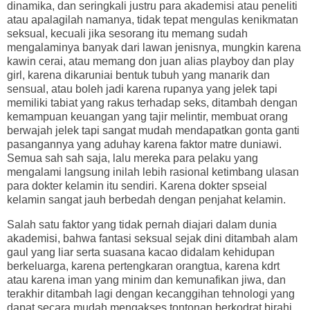
dinamika, dan seringkali justru para akademisi atau peneliti
atau apalagilah namanya, tidak tepat mengulas kenikmatan
seksual, kecuali jika sesorang itu memang sudah
mengalaminya banyak dari lawan jenisnya, mungkin karena
kawin cerai, atau memang don juan alias playboy dan play
girl, karena dikaruniai bentuk tubuh yang manarik dan
sensual, atau boleh jadi karena rupanya yang jelek tapi
memiliki tabiat yang rakus terhadap seks, ditambah dengan
kemampuan keuangan yang tajir melintir, membuat orang
berwajah jelek tapi sangat mudah mendapatkan gonta ganti
pasangannya yang aduhay karena faktor matre duniawi.
Semua sah sah saja, lalu mereka para pelaku yang
mengalami langsung inilah lebih rasional ketimbang ulasan
para dokter kelamin itu sendiri. Karena dokter spseial
kelamin sangat jauh berbedah dengan penjahat kelamin.
Salah satu faktor yang tidak pernah diajari dalam dunia
akademisi, bahwa fantasi seksual sejak dini ditambah alam
gaul yang liar serta suasana kacao didalam kehidupan
berkeluarga, karena pertengkaran orangtua, karena kdrt
atau karena iman yang minim dan kemunafikan jiwa, dan
terakhir ditambah lagi dengan kecanggihan tehnologi yang
dapat secara mudah mengakses tontonan berkodrat birahi,