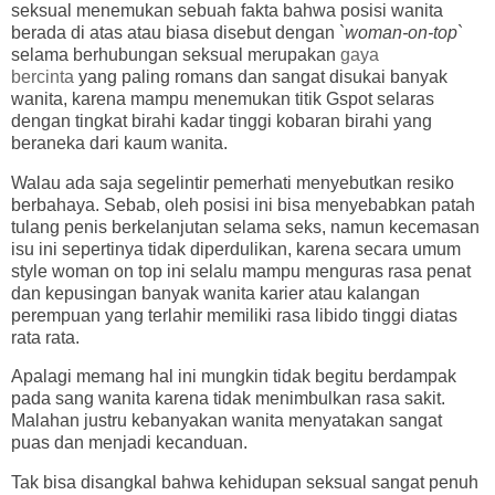
seksual menemukan sebuah fakta bahwa posisi wanita
berada di atas atau biasa disebut dengan `
woman-on-top
`
selama berhubungan seksual merupakan
gaya
bercinta
yang paling romans dan sangat disukai banyak
wanita, karena mampu menemukan titik Gspot selaras
dengan tingkat birahi kadar tinggi kobaran birahi yang
beraneka dari kaum wanita.
Walau ada saja segelintir pemerhati menyebutkan resiko
berbahaya. Sebab, oleh posisi ini bisa menyebabkan patah
tulang penis berkelanjutan selama seks, namun kecemasan
isu ini sepertinya tidak diperdulikan, karena secara umum
style woman on top ini selalu mampu menguras rasa penat
dan kepusingan banyak wanita karier atau kalangan
perempuan yang terlahir memiliki rasa libido tinggi diatas
rata rata.
Apalagi memang hal ini mungkin tidak begitu berdampak
pada sang wanita karena tidak menimbulkan rasa sakit.
Malahan justru kebanyakan wanita menyatakan sangat
puas dan menjadi kecanduan.
Tak bisa disangkal bahwa kehidupan seksual sangat penuh