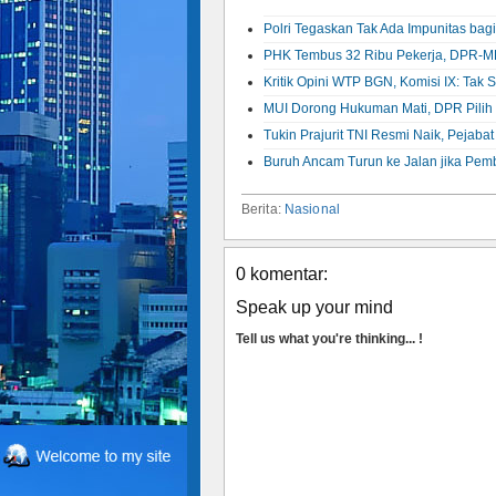
Polri Tegaskan Tak Ada Impunitas bag
PHK Tembus 32 Ribu Pekerja, DPR-MP
Kritik Opini WTP BGN, Komisi IX: Tak
MUI Dorong Hukuman Mati, DPR Pilih K
Tukin Prajurit TNI Resmi Naik, Pejaba
Buruh Ancam Turun ke Jalan jika P
Berita:
Nasional
0 komentar:
Speak up your mind
Tell us what you're thinking... !