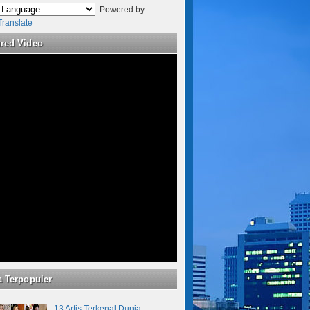
Powered by
Translate
ured Video
a Terpopuler
13 Artis Terkenal Dunia