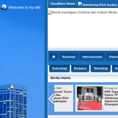
Headlines News :
Retrieving RSS feed(s)
Nasional
Internasional
Huku
Seksologi
Redaksi
Teknologi
Ad
Berita Utama
03 August 2026
03 August 2026
Buruh Ancam Turun
KPK Tegaskan
ke Jalan jika
Kasus TPPU Febrie
Pembahasan RUU
Adriansyah Masih
Ketenagakerjaan
Sepenuhnya
Mandek
Ditangani Kejagung