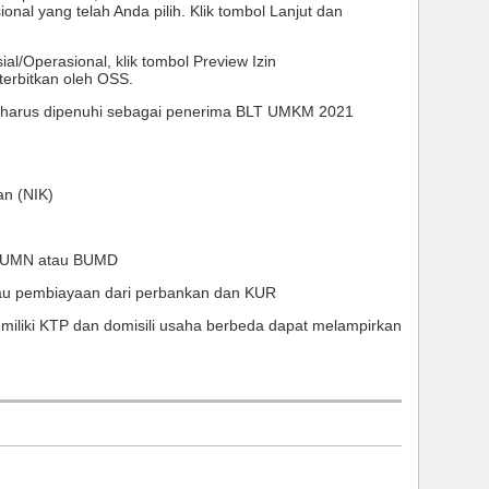
onal yang telah Anda pilih. Klik tombol Lanjut dan 
al/Operasional, klik tombol Preview Izin 
terbitkan oleh OSS. 
ng harus dipenuhi sebagai penerima BLT UMKM 2021 
n (NIK) 
i BUMN atau BUMD 
tau pembiayaan dari perbankan dan KUR 
miliki KTP dan domisili usaha berbeda dapat melampirkan 