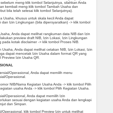
, sebelum meng-klik tombol Selanjutnya, silahkan Anda 
n kembali meng-klik tombol Tambah Usaha dan 
ut bila telah selesai klik tombol Selanjutnya). 
a Usaha, khusus untuk skala kecil Anda dapat 
an Izin Lingkungan (bila dipersyaratkan) -> klik tombol 
 Usaha, Anda dapat melihat rangkuman data NIB dan Izin 
akukan preview draft NIB, Izin Lokasi, Izin Lingkungan 
 pada kotak disclaimer -> klik tombol Proses NIB. 
 Usaha, Anda dapat melihat cetakan NIB, Izin Lokasi, Izin 
uga dapat mencetak Izin Usaha dalam format QR yang 
bol Preview Izin Usaha QR. 
ASIONAL
rsial/Operasional, Anda dapat memilih menu 
al/Operasional. 
nomor NIB/Nama Kegiatan Usaha Anda -> klik tombol Pilih 
giatan usaha Anda -> klik tombol Pilih Kegiatan Usaha. 
ial/Operasional, Anda dapat memilih Izin 
rlukan sesuai dengan kegiatan usaha Anda dan lengkapi 
anjut dan Simpan. 
l/Operasional, klik tombol Preview Izin untuk melihat 