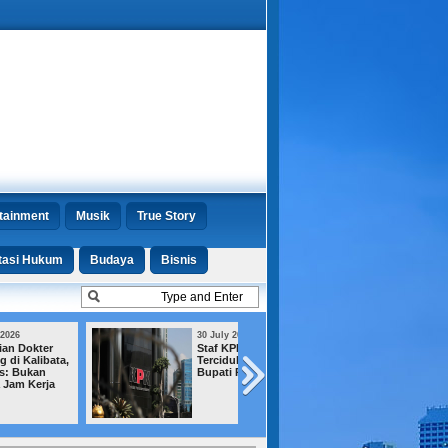
tainment
Musik
True Story
tasi Hukum
Budaya
Bisnis
30 July 2026
30 July 2026
Staf KPK Ikut
Satu Saksi Mangki
Terciduk di OTT
Kejagung Terus
Bupati Pemalang
Dalami Perkara
TPPU Febrie
Adriansyah