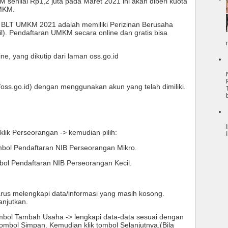
enilai Rp1,2 juta pada Maret 2021 ini akan diberi kuota 
MKM. 
a BLT UMKM 2021 adalah memiliki Perizinan Berusaha 
l). Pendaftaran UMKM secara online dan gratis bisa 
ine, yang dikutip dari laman oss.go.id 
1. Login di OSS v1.1 melalui (https://oss.go.id) dengan menggunakan akun yang telah dimiliki. 
klik Perseorangan -> kemudian pilih: 
ombol Pendaftaran NIB Perseorangan Mikro. 
ombol Pendaftaran NIB Perseorangan Kecil. 
harus melengkapi data/informasi yang masih kosong. 
njutkan. 
ombol Tambah Usaha -> lengkapi data-data sesuai dengan 
 tombol Simpan. Kemudian klik tombol Selanjutnya.(Bila 