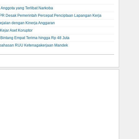
i Anggota yang Terlibat Narkoba
R Desak Pemerintah Percepat Penciptaan Lapangan Kerja
 Sejalan dengan Kinerja Anggaran
ejar Aset Koruptor
t Bintang Empat Terima hingga Rp 48 Juta
embahasan RUU Ketenagakerjaan Mandek