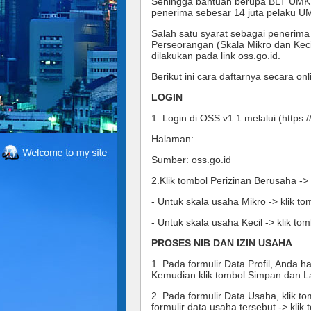
Sehingga bantuan berupa BLT UMKM s
penerima sebesar 14 juta pelaku U
Salah satu syarat sebagai penerim
Perseorangan (Skala Mikro dan Keci
dilakukan pada link oss.go.id. 
Berikut ini cara daftarnya secara onl
LOGIN 
Halaman: 
Sumber: oss.go.id 
2.Klik tombol Perizinan Berusaha -> 
- Untuk skala usaha Mikro -> klik t
- Untuk skala usaha Kecil -> klik t
PROSES NIB DAN IZIN USAHA 
1. Pada formulir Data Profil, Anda 
Kemudian klik tombol Simpan dan La
2. Pada formulir Data Usaha, klik t
formulir data usaha tersebut -> klik