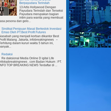
Berpayudara Terindah
13 Artis Hollywood Dengan
Payudara Terindah dan Terseksi
Payudara merupakan bagian
intim para wanita yang membuat
rasa pesona dan gelo...
Sindikat Penipuan Masal Berkedok Investasi
Emas Oleh PT.Best Profit Futures
Nasabah yang menjadi korban dikantor Best
Profit Malang. Jakarta, infobreakingnews –
Terhitung dalam kurun waktu 5 tahun ini,
banyak...
Redaksi
Re daksional Media Online D igital Life
Infotopbreakingnews . com Badan Hukum : PT.
INFO TOP BREAKING NEWS Terdaftar di ...