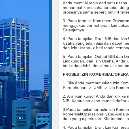
Anda memiliki lebih dari satu usaha
menambahkan usaha tersebut denga
prosesnya sama seperti butir 4 terseb
3. Pada formulir Komitmen Prasaran
mengajukan permohonan Izin Lokasi d
Selanjutnya. 
4. Pada tampilan Draft NIB dan Izin
Usaha yang telah diisi dan dapat mel
dan Izin Usaha -> beri tanda centang
5. Pada tampilan Output NIB dan Izin
Lingkungan, dan Izin Usaha. Anda j
berisi data lebih detail melalui tom
PROSES IZIN KOMERSIAL/OPER
1. Bila Anda membutuhkan Izin Kome
Permohonan -> IUMK -> Izin Komersi
2. Arahkan kursor Anda dan klik ke 
NIB. Kemudian akan muncul daftar ke
3.Pada tampilan formulir Izin Komers
Komersial/Operasional yang Anda pe
data yang diperlukan. Klik tombol L
4. Pada tampilan Draft Izin Komersia