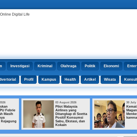
m
Investigasi
Kriminal
Olahraga
Politik
Ekonomi
Enter
vertorial
Profil
Kampus
Health
Artikel
Wisata
Konsul
03 August 2026
30 July 2026
Pilot Malaysia
Kematian Dokter
Airlines yang
Magang di Kalibata,
Ditangkap di Soetta
Menkes: Bukan
Positif Konsumsi
karena Jam Kerja
Sabu, Ekstasi, dan
Kokain