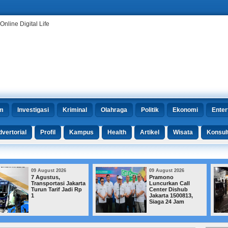
m
Investigasi
Kriminal
Olahraga
Politik
Ekonomi
Enter
vertorial
Profil
Kampus
Health
Artikel
Wisata
Konsul
09 August 2026
09 August 2026
Pramono
Jejak Korupsi
Luncurkan Call
Bengkulu
Center Dishub
Ditelusuri, KPK
Jakarta 1500813,
Amankan Dokumen
Siaga 24 Jam
hingga Barang
Elektronik dari 3
Lokasi