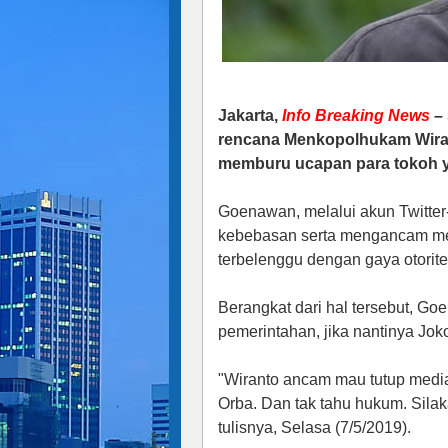
Jakarta,
Info Breaking News
– 
rencana Menkopolhukam Wiran
memburu ucapan para tokoh y
Goenawan, melalui akun Twit
kebebasan serta mengancam med
terbelenggu dengan gaya otorit
Berangkat dari hal tersebut, Go
pemerintahan, jika nantinya Jok
"Wiranto ancam mau tutup media
Orba. Dan tak tahu hukum. Sila
tulisnya, Selasa (7/5/2019).