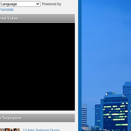
Powered by
Translate
ured Video
a Terpopuler
13 Artis Terkenal Dunia