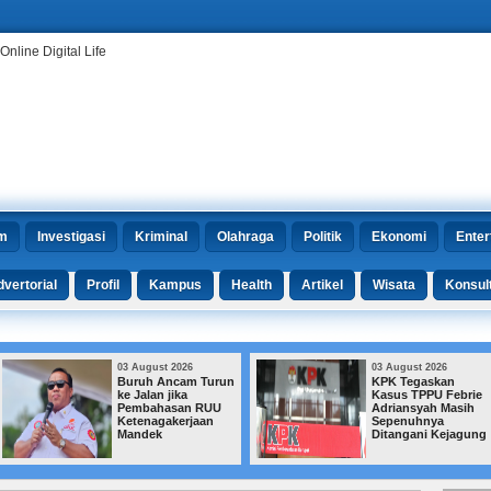
m
Investigasi
Kriminal
Olahraga
Politik
Ekonomi
Enter
vertorial
Profil
Kampus
Health
Artikel
Wisata
Konsul
03 August 2026
03 August 2026
Buruh Ancam Turun
KPK Tegaskan
ke Jalan jika
Kasus TPPU Febrie
Pembahasan RUU
Adriansyah Masih
Ketenagakerjaan
Sepenuhnya
Mandek
Ditangani Kejagung