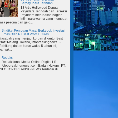
Berpayudara Terindah
13 Artis Hollywood Dengan
Payudara Terindah dan Terseksi
Payudara merupakan bagian
intim para wanita yang membuat
rasa pesona dan gelo...
Sindikat Penipuan Masal Berkedok Investasi
Emas Oleh PT.Best Profit Futures
Nasabah yang menjadi korban dikantor Best
Profit Malang. Jakarta, infobreakingnews –
Terhitung dalam kurun waktu 5 tahun ini,
banyak...
Redaksi
Re daksional Media Online D igital Life
Infotopbreakingnews . com Badan Hukum : PT.
INFO TOP BREAKING NEWS Terdaftar di ...