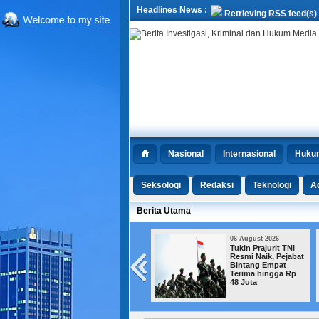
Headlines News :
Retrieving RSS feed(s)
Nasional
Internasional
Huku
Seksologi
Redaksi
Teknologi
Ad
Berita Utama
06 August 2026
06 August 2026
Beijing Kerahkan 72
Tukin Prajurit TNI
Robot untuk
Resmi Naik, Pejabat
Mengelola Taman
Bintang Empat
Kota
Terima hingga Rp
48 Juta