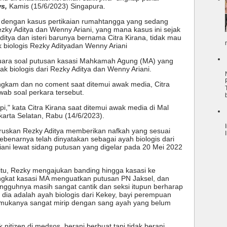
s,
Kamis (15/6/2023) Singapura.
ai dengan kasus pertikaian rumahtangga yang sedang
ezky Aditya dan Wenny Ariani, yang mana kasus ini sejak
itya dan isteri barunya bernama Citra Kirana, tidak mau
biologis Rezky Adityadan Wenny Ariani
 suara soal putusan kasasi Mahkamah Agung (MA) yang
 biologis dari Rezky Aditya dan Wenny Ariani.
ungkam dan no coment saat ditemui awak media, Citra
ab soal perkara tersebut.
i," kata Citra Kirana saat ditemui awak media di Mal
arta Selatan, Rabu (14/6/2023).
uskan Rezky Aditya memberikan nafkah yang sesuai
benarnya telah dinyatakan sebagai ayah biologis dari
ni lewat sidang putusan yang digelar pada 20 Mei 2022
itu, Rezky mengajukan banding hingga kasasi ke
gkat kasasi MA menguatkan putusan PN Jaksel, dan
ungguhnya masih sangat cantik dan seksi itupun berharap
dia adalah ayah biologis dari Kekey, bayi perempuan
t mukanya sangat mirip dengan sang ayah yang belum
nitizen di medsos, berani berbuat tapi tidak berani