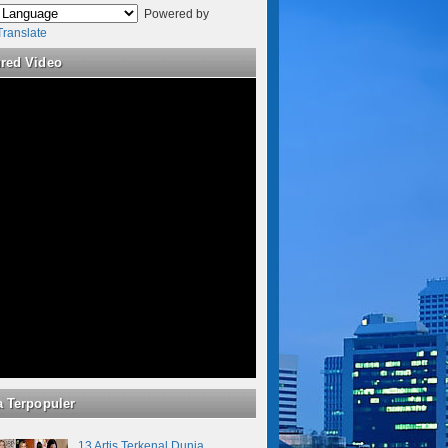
Powered by
Translate
ured Video
a Terpopuler
13 Artis Terkenal Dunia