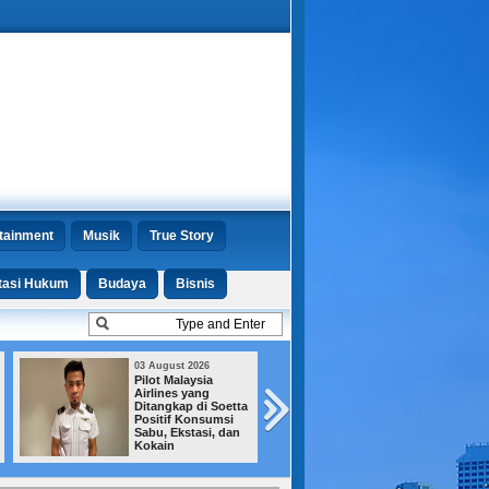
tainment
Musik
True Story
tasi Hukum
Budaya
Bisnis
03 August 2026
30 July 2026
Pilot Malaysia
Kematian Dokter
Airlines yang
Magang di Kalibata,
Ditangkap di Soetta
Menkes: Bukan
Positif Konsumsi
karena Jam Kerja
Sabu, Ekstasi, dan
Kokain