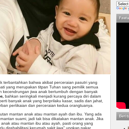
Feat
k terbantahkan bahwa akibat perceraian pasutri yang
hati yang merupakan titpan Tuhan sang pemilik semua
an kecendrungan jiwa anak bertumbuh dengan banyak
e,
bahkan seringkali menjadi kurang percaya diri dalam
perti banyak anak yang berprilaku kasar, sadis dan jahat,
rban pertikaian dan perceraian kedua orangtuanya.
butan mantan anak atau mantan ayah dan ibu. Yang ada
Berit
mantan suami, jadi tak bisa dikatakan mantan anak. Jika
anak atau mantan ibu atau ayah, pasti orang yang
lu direhabilitasi kerumah sakit jiwa" ungkap pakar