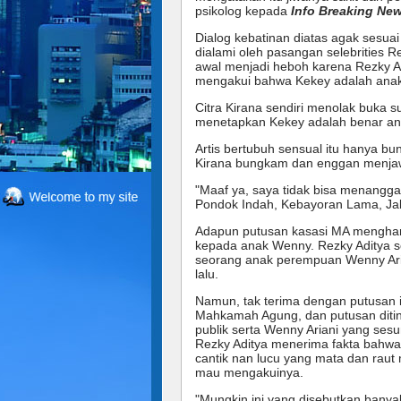
psikolog kepada
Info Breaking New
Dialog kebatinan diatas agak sesu
dialami oleh pasangan selebrities R
awal menjadi heboh karena Rezky Ad
mengakui bahwa Kekey adalah anak 
Citra Kirana sendiri menolak buka
menetapkan Kekey adalah benar anak
Artis bertubuh sensual itu hanya b
Kirana bungkam dan enggan menjaw
"Maaf ya, saya tidak bisa menanggap
Pondok Indah, Kebayoran Lama, Jak
Adapun putusan kasasi MA menghar
kepada anak Wenny. Rezky Aditya se
seorang anak perempuan Wenny Aria
lalu.
Namun, tak terima dengan putusan 
Mahkamah Agung, dan putusan ditin
publik serta Wenny Ariani yang ses
Rezky Aditya menerima fakta bahwa 
cantik nan lucu yang mata dan rau
mau mengakuinya.
"Mungkin ini yang disebutkan banyak 