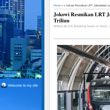
Home
» » Jokowi Resmikan LRT Jabodebek yan
Jokowi Resmikan LRT J
Triliun
Written By Info Breaking News on Senin, 