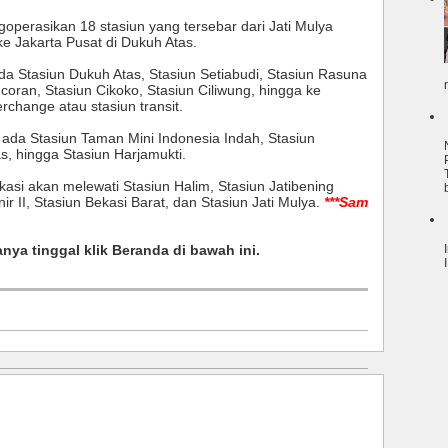
operasikan 18 stasiun yang tersebar dari Jati Mulya
ke Jakarta Pusat di Dukuh Atas.
da Stasiun Dukuh Atas, Stasiun Setiabudi, Stasiun Rasuna
coran, Stasiun Cikoko, Stasiun Ciliwung, hingga ke
rchange atau stasiun transit.
ada Stasiun Taman Mini Indonesia Indah, Stasiun
, hingga Stasiun Harjamukti.
si akan melewati Stasiun Halim, Stasiun Jatibening
nir II, Stasiun Bekasi Barat, dan Stasiun Jati Mulya.
***Sam
anya tinggal klik Beranda di bawah ini.