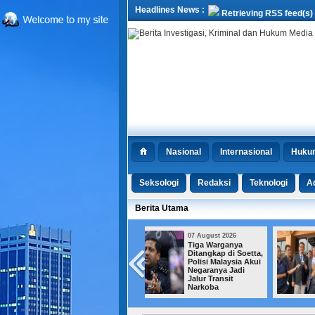
Headlines News :
Retrieving RSS feed(s)
Nasional
Internasional
Huku
Seksologi
Redaksi
Teknologi
Ad
Berita Utama
07 August 2026
07 August 2026
Tiga Warganya
Tiga Kali
Ditangkap di Soetta,
Menggugat, Dua
Polisi Malaysia Akui
Kali Tumbang, Roy
Negaranya Jadi
Suryo Kembali
Jalur Transit
Kalah di
Narkoba
Praperadilan