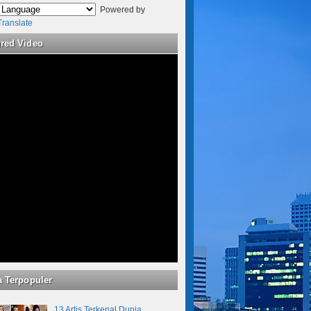
Powered by
Translate
ured Video
a Terpopuler
13 Artis Terkenal Dunia