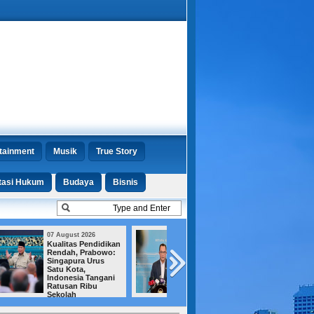
tainment
Musik
True Story
tasi Hukum
Budaya
Bisnis
07 August 2026
07 August 2026
Satelit Lampung-1
Jejak Amplop un
Mengorbit, BRIN
Menhut Terkuak,
Jamin Keamanan
KPK Ungkap Emp
Data Nasional
Fakta Baru