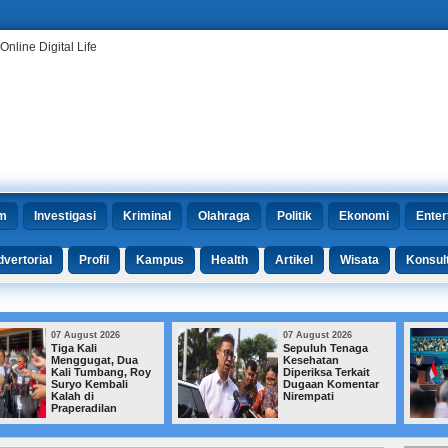
m
Investigasi
Kriminal
Olahraga
Politik
Ekonomi
Enter
vertorial
Profil
Kampus
Health
Artikel
Wisata
Konsul
07 August 2026
07 August 2026
Sepuluh Tenaga
Kualitas Pendidikan
Kesehatan
Rendah, Prabowo:
Diperiksa Terkait
Singapura Urus
Dugaan Komentar
Satu Kota,
Nirempati
Indonesia Tangani
Ratusan Ribu
Sekolah