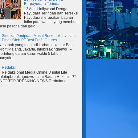
Berpayudara Terindah
13 Artis Hollywood Dengan
Payudara Terindah dan Terseksi
Payudara merupakan bagian
intim para wanita yang membuat
rasa pesona dan gelo...
Sindikat Penipuan Masal Berkedok Investasi
Emas Oleh PT.Best Profit Futures
Nasabah yang menjadi korban dikantor Best
Profit Malang. Jakarta, infobreakingnews –
Terhitung dalam kurun waktu 5 tahun ini,
banyak...
Redaksi
Re daksional Media Online D igital Life
Infotopbreakingnews . com Badan Hukum : PT.
INFO TOP BREAKING NEWS Terdaftar di ...