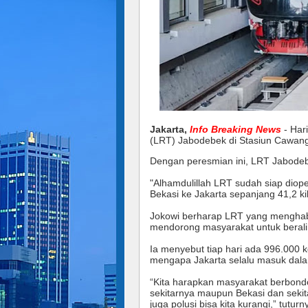
Jakarta,
Info Breaking News
- Har
(LRT) Jabodebek di Stasiun Cawang,
Dengan peresmian ini, LRT Jabodeb
"Alhamdulillah LRT sudah siap diope
Bekasi ke Jakarta sepanjang 41,2 ki
Jokowi berharap LRT yang menghabis
mendorong masyarakat untuk beralih d
Ia menyebut tiap hari ada 996.000 k
mengapa Jakarta selalu masuk dalam
“Kita harapkan masyarakat berbond
sekitarnya maupun Bekasi dan sekita
juga polusi bisa kita kurangi,” tuturn