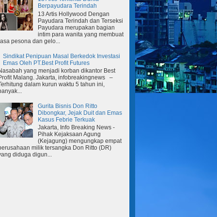
Berpayudara Terindah
13 Artis Hollywood Dengan
Payudara Terindah dan Terseksi
Payudara merupakan bagian
intim para wanita yang membuat
rasa pesona dan gelo...
Sindikat Penipuan Masal Berkedok Investasi
Emas Oleh PT.Best Profit Futures
Nasabah yang menjadi korban dikantor Best
Profit Malang. Jakarta, infobreakingnews –
Terhitung dalam kurun waktu 5 tahun ini,
banyak...
Gurita Bisnis Don Ritto
Dibongkar, Jejak Duit dan Emas
Kasus Febrie Terkuak
Jakarta, Info Breaking News -
Pihak Kejaksaan Agung
(Kejagung) mengungkap empat
perusahaan milik tersangka Don Ritto (DR)
yang diduga digun...