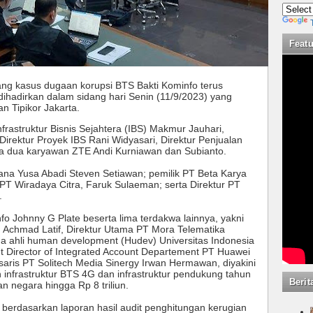
Feat
ang kasus dugaan korupsi BTS Bakti Kominfo terus
dihadirkan dalam sidang hari Senin (11/9/2023) yang
n Tipikor Jakarta.
rastruktur Bisnis Sejahtera (IBS) Makmur Jauhari,
irektur Proyek IBS Rani Widyasari, Direktur Penjualan
ta dua karyawan ZTE Andi Kurniawan dan Subianto.
ana Yusa Abadi Steven Setiawan; pemilik PT Beta Karya
 PT Wiradaya Citra, Faruk Sulaeman; serta Direktur PT
.
fo Johnny G Plate beserta lima terdakwa lainnya, yakni
 Achmad Latif, Direktur Utama PT Mora Telematika
 ahli human development (Hudev) Universitas Indonesia
 Director of Integrated Account Departement PT Huawei
saris PT Solitech Media Sinergy Irwan Hermawan, diyakini
 infrastruktur BTS 4G dan infrastruktur pendukung tahun
Berit
 negara hingga Rp 8 triliun.
berdasarkan laporan hasil audit penghitungan kerugian