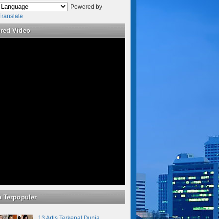
Powered by
Translate
ured Video
a Terpopuler
13 Artis Terkenal Dunia