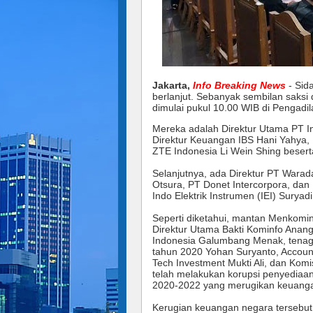
Jakarta,
Info Breaking News
- Sid
berlanjut. Sebanyak sembilan saksi 
dimulai pukul 10.00 WIB di Pengadila
Mereka adalah Direktur Utama PT Inf
Direktur Keuangan IBS Hani Yahya, D
ZTE Indonesia Li Wein Shing beser
Selanjutnya, ada Direktur PT Warad
Otsura, PT Donet Intercorpora, dan
Indo Elektrik Instrumen (IEI) Suryadi
Seperti diketahui, mantan Menkomin
Direktur Utama Bakti Kominfo Anang
Indonesia Galumbang Menak, tenaga
tahun 2020 Yohan Suryanto, Account
Tech Investment Mukti Ali, dan Komi
telah melakukan korupsi penyediaan
2020-2022 yang merugikan keuangan
Kerugian keuangan negara tersebut 