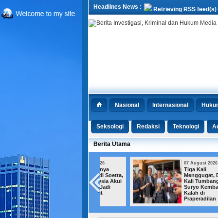
Headlines News :
Retrieving RSS feed(s)
Nasional
Internasional
Huku
Seksologi
Redaksi
Teknologi
Ad
Berita Utama
07 August 2026
07 August 2026
Tiga Warganya
Tiga Kali
Ditangkap di Soetta,
Menggugat, Dua
Polisi Malaysia Akui
Kali Tumbang, Roy
Negaranya Jadi
Suryo Kembali
Jalur Transit
Kalah di
Narkoba
Praperadilan