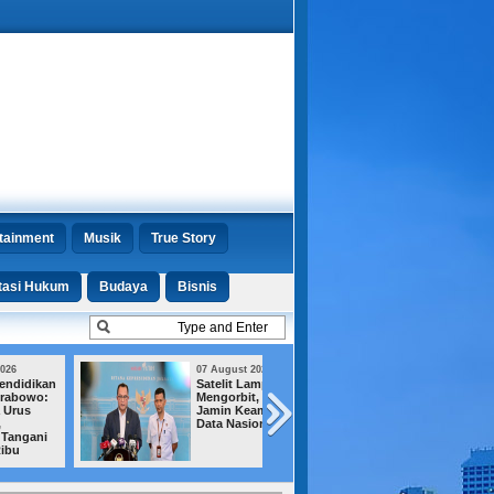
tainment
Musik
True Story
tasi Hukum
Budaya
Bisnis
07 August 2026
07 August 2026
Satelit Lampung-1
Jejak Amplop un
Mengorbit, BRIN
Menhut Terkuak,
Jamin Keamanan
KPK Ungkap Emp
Data Nasional
Fakta Baru