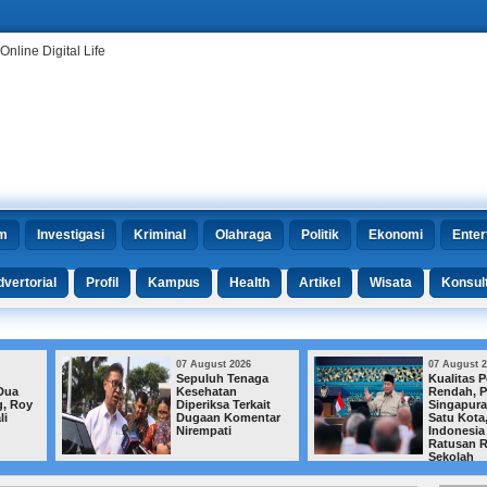
m
Investigasi
Kriminal
Olahraga
Politik
Ekonomi
Enter
vertorial
Profil
Kampus
Health
Artikel
Wisata
Konsul
07 August 2026
07 August 2026
Sepuluh Tenaga
Kualitas Pendidikan
Kesehatan
Rendah, Prabowo:
Diperiksa Terkait
Singapura Urus
Dugaan Komentar
Satu Kota,
Nirempati
Indonesia Tangani
Ratusan Ribu
Sekolah