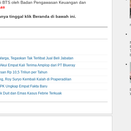
si BTS oleh Badan Pengawasan Keuangan dan
nas
anya tinggal klik Beranda di bawah ini.
rga, Tegaskan Tak Terlibat Jual Beli Jabatan
Akui Empat Kali Terima Amplop dari PT Blueray
an Rp 10,5 Triliun per Tahun
g, Roy Suryo Kembali Kalah di Praperadilan
KPK Ungkap Empat Fakta Baru
jak Duit dan Emas Kasus Febrie Terkuak