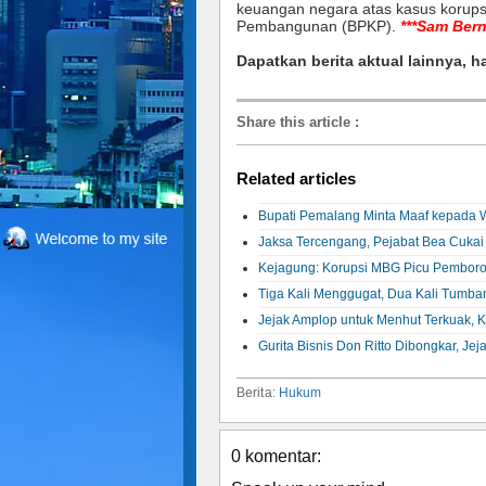
keuangan negara atas kasus korup
Pembangunan (BPKP).
***Sam Ber
Dapatkan berita aktual lainnya, h
Share this article
:
Related articles
Bupati Pemalang Minta Maaf kepada Wa
Jaksa Tercengang, Pejabat Bea Cukai 
Kejagung: Korupsi MBG Picu Pemboros
Tiga Kali Menggugat, Dua Kali Tumban
Jejak Amplop untuk Menhut Terkuak, 
Gurita Bisnis Don Ritto Dibongkar, Je
Berita:
Hukum
0 komentar: