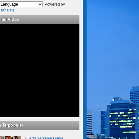
Powered by
Translate
ured Video
a Terpopuler
13 Artis Terkenal Dunia