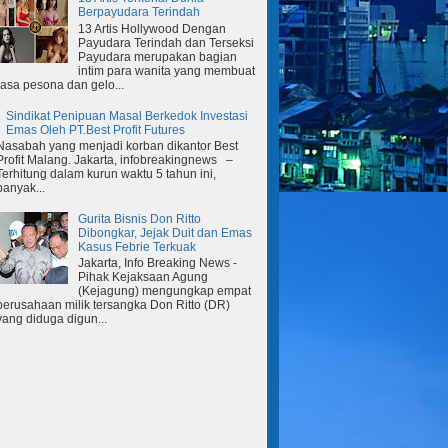
Berpayudara Terindah
13 Artis Hollywood Dengan
Payudara Terindah dan Terseksi
Payudara merupakan bagian
intim para wanita yang membuat
rasa pesona dan gelo...
Sindikat Penipuan Masal Berkedok Investasi
Emas Oleh PT.Best Profit Futures
Nasabah yang menjadi korban dikantor Best
Profit Malang. Jakarta, infobreakingnews –
Terhitung dalam kurun waktu 5 tahun ini,
banyak...
Gurita Bisnis Don Ritto
Dibongkar, Jejak Duit dan Emas
Kasus Febrie Terkuak
Jakarta, Info Breaking News -
Pihak Kejaksaan Agung
(Kejagung) mengungkap empat
perusahaan milik tersangka Don Ritto (DR)
yang diduga digun...