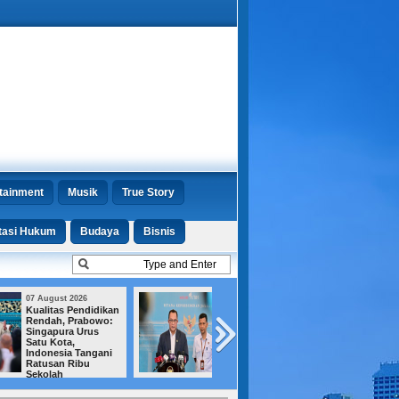
tainment
Musik
True Story
tasi Hukum
Budaya
Bisnis
07 August 2026
07 August 2026
Satelit Lampung-1
Jejak Amplop un
Mengorbit, BRIN
Menhut Terkuak,
Jamin Keamanan
KPK Ungkap Emp
Data Nasional
Fakta Baru