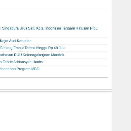
: Singapura Urus Satu Kota, Indonesia Tangani Ratusan Ribu
ejar Aset Koruptor
t Bintang Empat Terima hingga Rp 48 Juta
embahasan RUU Ketenagakerjaan Mandek
an Febrie Adriansyah Hoaks
embenahan Program MBG