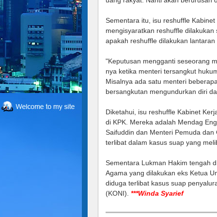
uang rakyat. Nanti akan berurusan
Sementara itu, isu reshuffle Kabine
mengisyaratkan reshuffle dilakukan 
apakah reshuffle dilakukan lantaran
"Keputusan mengganti seseorang ment
nya ketika menteri tersangkut hukum
Misalnya ada satu menteri beberap
bersangkutan mengundurkan diri dan
Diketahui, isu reshuffle Kabinet Ke
di KPK. Mereka adalah Mendag Eng
Saifuddin dan Menteri Pemuda dan
terlibat dalam kasus suap yang mel
Sementara Lukman Hakim tengah dipe
Agama yang dilakukan eks Ketua 
diduga terlibat kasus suap penyalu
(KONI).
***Winda Syarief