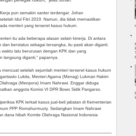
 dengan penegak hukum," jelas Johan.
t Kerja pun semakin santer terdengar. Johan
setelah Idul Fitri 2019. Namun, dia tidak memastikan
 ada menteri yang terseret kasus hukum.
eri itu ada beberapa alasan selain kinerja. Di antara
 dan berstatus sebagai tersangka, itu pasti akan diganti.
a waktu lalu berurusan dengan KPK dan yang
 langsung diganti," paparnya.
rja mencuat setelah sejumlah menteri terseret kasus hukum
gartiasto Lukita, Menteri Agama (Menag) Lukman Hakim
 Olahraga (Menpora) Imam Nahrawi. Enggar diduga
ibatkan anggota Komisi VI DPR Bowo Sidik Pangarso.
riksa KPK terkait kasus jual-beli jabatan di Kementerian
Umum PPP Romahurmuziy. Sedangkan Imam Nahrawi
ran dana hibah Komite Olahraga Nasional Indonesia