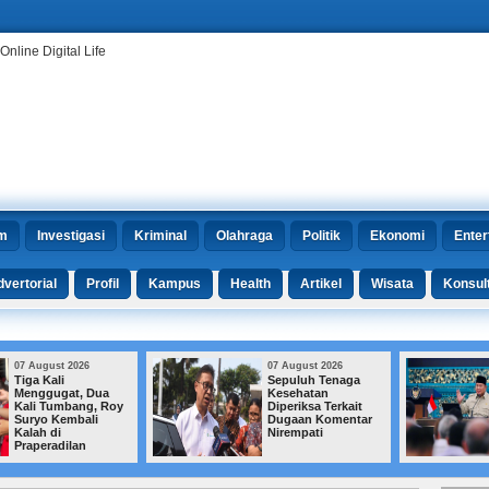
m
Investigasi
Kriminal
Olahraga
Politik
Ekonomi
Enter
vertorial
Profil
Kampus
Health
Artikel
Wisata
Konsul
07 August 2026
07 August 2026
Sepuluh Tenaga
Kualitas Pendidikan
Kesehatan
Rendah, Prabowo:
Diperiksa Terkait
Singapura Urus
Dugaan Komentar
Satu Kota,
Nirempati
Indonesia Tangani
Ratusan Ribu
Sekolah