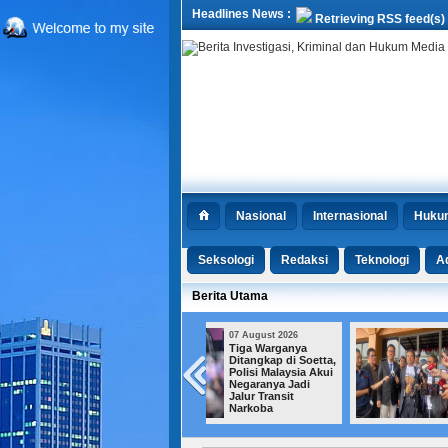
Headlines News :
Retrieving RSS feed(s)
Nasional
Internasional
Huku
Seksologi
Redaksi
Teknologi
Ad
Berita Utama
07 August 2026
07 August 2026
Tiga Warganya
Tiga Kali
Ditangkap di Soetta,
Menggugat, Dua
Polisi Malaysia Akui
Kali Tumbang, Roy
Negaranya Jadi
Suryo Kembali
Jalur Transit
Kalah di
Narkoba
Praperadilan