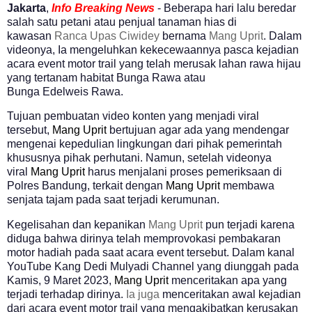
Jakarta
,
Info Breaking News
- Beberapa hari lalu beredar
salah satu petani atau penjual tanaman hias di
kawasan
Ranca Upas
Ciwidey
bernama
Mang Uprit
.
Dalam
videonya, Ia mengeluhkan kekecewaannya pasca kejadian
acara event motor trail yang telah merusak lahan rawa hijau
yang tertanam habitat
Bunga Rawa
atau
Bunga
Edelweis
Rawa.
Tujuan pembuatan video konten yang menjadi viral
tersebut,
Mang Uprit
bertujuan agar ada yang mendengar
mengenai kepedulian lingkungan dari pihak pemerintah
khususnya pihak perhutani.
Namun, setelah videonya
viral
Mang Uprit
harus menjalani proses pemeriksaan di
Polres Bandung, terkait dengan
Mang Uprit
membawa
senjata tajam pada saat terjadi kerumunan.
Kegelisahan dan kepanikan
Mang Uprit
pun terjadi karena
diduga bahwa dirinya telah memprovokasi pembakaran
motor hadiah pada saat acara event tersebut. D
alam kanal
YouTube Kang Dedi Mulyadi Channel yang diunggah pada
Kamis, 9 Maret 2023,
Mang Uprit
menceritakan apa yang
terjadi terhadap dirinya.
Ia juga
menceritakan awal kejadian
dari acara event motor trail yang mengakibatkan kerusakan