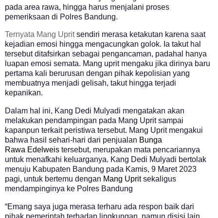
pada area rawa, hingga harus menjalani proses
pemeriksaan di Polres Bandung.
Ternyata Mang Uprit
sendiri merasa ketakutan karena saat
kejadian emosi hingga mengacungkan golok. Ia takut hal
tersebut ditafsirkan sebagai pengancaman, padahal hanya
luapan emosi semata.
Mang uprit mengaku jika dirinya baru
pertama kali berurusan dengan pihak kepolisian yang
membuatnya menjadi gelisah, takut hingga terjadi
kepanikan.
Dalam hal ini, Kang Dedi Mulyadi mengatakan akan
melakukan pendampingan pada Mang Uprit sampai
kapanpun terkait peristiwa tersebut. Mang Uprit mengakui
bahwa hasil sehari-hari dari penjualan
Bunga
Rawa
Edelweis
tersebut, merupakan mata pencariannya
untuk menafkahi keluarganya.
Kang Dedi Mulyadi bertolak
menuju Kabupaten Bandung pada Kamis, 9 Maret 2023
pagi, untuk bertemu dengan
Mang Uprit
sekaligus
mendampinginya ke Polres Bandung
“Emang saya juga merasa terharu ada respon baik dari
pihak pemerintah terhadap lingkungan, namun disisi lain