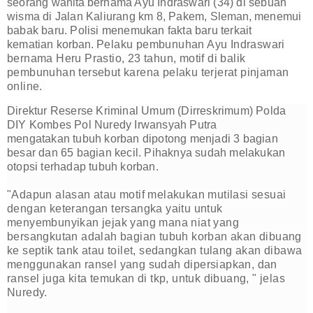
seorang
wanita
bernama Ayu Indraswari (34) di sebuah
wisma di Jalan Kaliurang km 8, Pakem,
Sleman
, menemui
babak baru. Polisi menemukan fakta baru terkait
kematian
korban
. P
elaku pembunuhan Ayu Indraswari
bernama Heru Prastio, 23 tahun, motif di balik
pembunuhan tersebut karena pelaku terjerat pinjaman
online.
Direktur Reserse Kriminal Umum (Dirreskrimum) Polda
DIY Kombes Pol Nuredy Irwansyah Putra
mengatakan tubuh korban dipotong menjadi 3 bagian
besar dan 65 bagian kecil. P
ihaknya sudah melakukan
otopsi terhadap tubuh korban.
"Adapun alasan atau motif melakukan mutilasi sesuai
dengan keterangan tersangka yaitu untuk
menyembunyikan jejak yang mana niat yang
bersangkutan adalah bagian tubuh korban akan dibuang
ke septik tank atau toilet, sedangkan tulang akan dibawa
menggunakan ransel yang sudah dipersiapkan, dan
ransel juga kita temukan di tkp, untuk dibuang, " jelas
Nuredy.